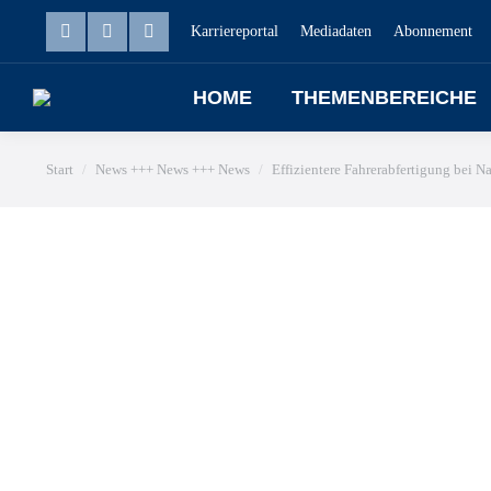
Karriereportal
Mediadaten
Abonnement
HOME
THEMENBEREICHE
Sie befinden sich hier:
Start
News +++ News +++ News
Effizientere Fahrerabfertigung bei 