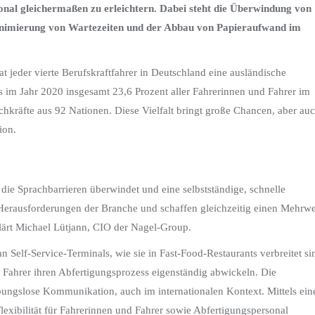
onal gleichermaßen zu erleichtern. Dabei steht die Überwindung von
Minimierung von Wartezeiten und der Abbau von Papieraufwand im
hat jeder vierte Berufskraftfahrer in Deutschland eine ausländische
s im Jahr 2020 insgesamt 23,6 Prozent aller Fahrerinnen und Fahrer im
hkräfte aus 92 Nationen. Diese Vielfalt bringt große Chancen, aber au
ion.
 die Sprachbarrieren überwindet und eine selbstständige, schnelle
 Herausforderungen der Branche und schaffen gleichzeitig einen Mehrwe
klärt Michael Lütjann, CIO der Nagel-Group.
n Self-Service-Terminals, wie sie in Fast-Food-Restaurants verbreitet si
 Fahrer ihren Abfertigungsprozess eigenständig abwickeln. Die
ungslose Kommunikation, auch im internationalen Kontext. Mittels ein
xibilität für Fahrerinnen und Fahrer sowie Abfertigungspersonal