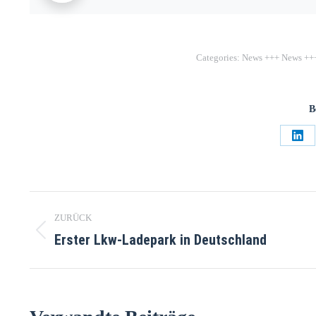
Categories:
News +++ News ++
B
ZURÜCK
Erster Lkw-Ladepark in Deutschland