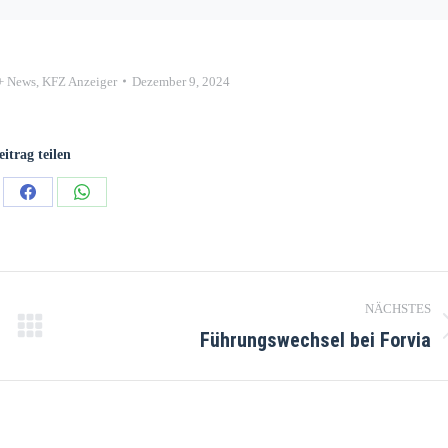
+ News
,
KFZ Anzeiger
Dezember 9, 2024
eitrag teilen
NÄCHSTES
Führungswechsel bei Forvia