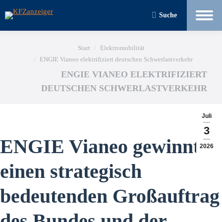
Suche
Sie befinden sich hier:
Start
Elektromobilität
ENGIE Vianeo elektrifiziert deutschen Schwerlastverkehr
ENGIE VIANEO ELEKTRIFIZIERT
DEUTSCHEN SCHWERLASTVERKEHR
Juli
3
ENGIE Vianeo gewinnt
2026
einen strategisch
bedeutenden Großauftrag
des Bundes und der