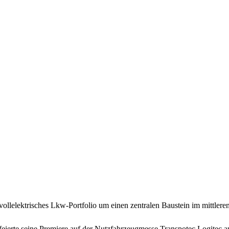
lektrisches Lkw-Portfolio um einen zentralen Baustein im mittlere
feierte seine Premiere auf der Nutzfahrzeugmesse Transpotec Logitec 