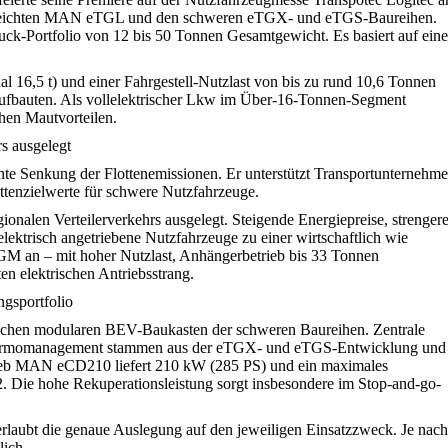
em leichten MAN eTGL und den schweren eTGX- und eTGS-Baureihen.
ruck-Portfolio von 12 bis 50 Tonnen Gesamtgewicht. Es basiert auf ein
 16,5 t) und einer Fahrgestell‑Nutzlast von bis zu rund 10,6 Tonnen
ufbauten. Als vollelektrischer Lkw im Über‑16‑Tonnen‑Segment
hen Mautvorteilen.
s ausgelegt
te Senkung der Flottenemissionen. Er unterstützt Transportunternehm
ttenzielwerte für schwere Nutzfahrzeuge.
alen Verteilerverkehrs ausgelegt. Steigende Energiepreise, strenger
ktrisch angetriebene Nutzfahrzeuge zu einer wirtschaftlich wie
TGM an – mit hoher Nutzlast, Anhängerbetrieb bis 33 Tonnen
en elektrischen Antriebsstrang.
gsportfolio
ichen modularen BEV-Baukasten der schweren Baureihen. Zentrale
 Thermomanagement stammen aus der eTGX- und eTGS-Entwicklung und
ntrieb MAN eCD210 liefert 210 kW (285 PS) und ein maximales
ie hohe Rekuperationsleistung sorgt insbesondere im Stop-and-go-
 erlaubt die genaue Auslegung auf den jeweiligen Einsatzzweck. Je nach
lich.