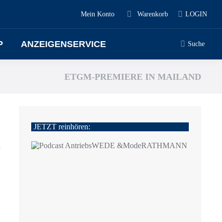
Mein Konto
Warenkorb
LOGIN
P
ANZEIGENSERVICE
Search:
Suche
ETGM-PREMIERE IN MAILAND
JETZT reinhören:
6