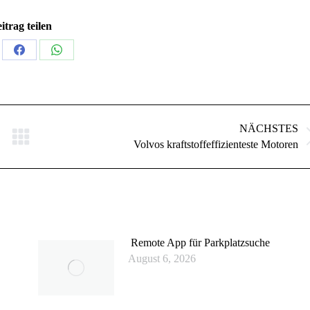
itrag teilen
en
Teilen
Teilen
auf
auf
kedIn
Facebook
WhatsApp
NÄCHSTES
Nächster
Volvos kraftstoffeffizienteste Motoren
Beitrag:
Remote App für Parkplatzsuche
August 6, 2026