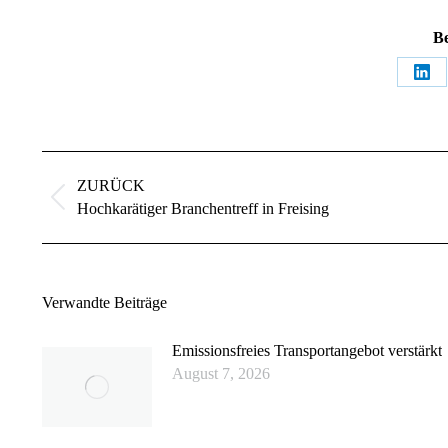
Be
Teil
auf
Lin
Kommentarnavigation
ZURÜCK
Vorheriger
Hochkarätiger Branchentreff in Freising
Beitrag:
Verwandte Beiträge
Emissionsfreies Transportangebot verstärkt
August 7, 2026