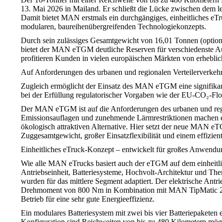
13. Mai 2026 in Mailand. Er schließt die Lücke zwischen d
Damit bietet MAN erstmals ein durchgängiges, einheitliches eT
modularen, baureihenübergreifenden Technologiekonzepts.
Durch sein zulässiges Gesamtgewicht von 16,01 Tonnen (optional
bietet der MAN eTGM deutliche Reserven für verschiedenste A
profitieren Kunden in vielen europäischen Märkten von erheblic
Auf Anforderungen des urbanen und regionalen Verteilerverkehr
Zugleich ermöglicht der Einsatz des MAN eTGM eine signifikan
bei der Erfüllung regulatorischer Vorgaben wie der EU‑CO₂‑Flo
Der MAN eTGM ist auf die Anforderungen des urbanen und region
Emissionsauflagen und zunehmende Lärmrestriktionen machen ele
ökologisch attraktiven Alternative. Hier setzt der neue MAN e
Zuggesamtgewicht, großer Einsatzflexibilität und einem effizient
Einheitliches eTruck-Konzept – entwickelt für großes Anwendun
Wie alle MAN eTrucks basiert auch der eTGM auf dem einheitl
Antriebseinheit, Batteriesysteme, Hochvolt-Architektur und
wurden für das mittlere Segment adaptiert. Der elektrische A
Drehmoment von 800 Nm in Kombination mit MAN TipMatic 2. D
Betrieb für eine sehr gute Energieeffizienz.
Ein modulares Batteriesystem mit zwei bis vier Batteriepaketen
Konfiguration sind Reichweiten von bis zu 480 Kilometern mög