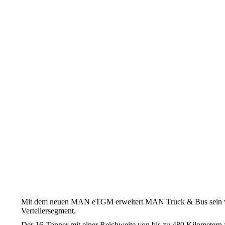
Mit dem neuen MAN eTGM erweitert MAN Truck & Bus sein volle
Verteilersegment.
Der 16‑Tonner mit einer Reichweite von bis zu 480 Kilometern 