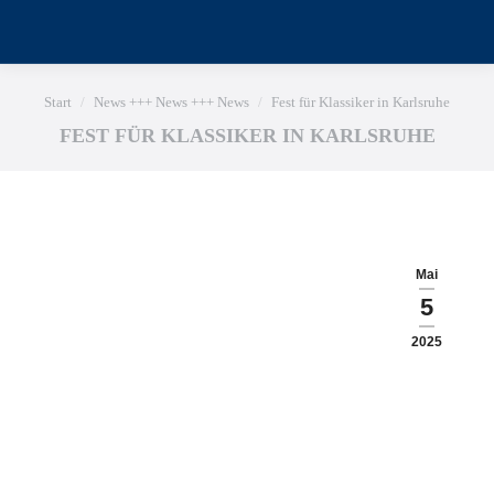
Sie befinden sich hier:
Start
News +++ News +++ News
Fest für Klassiker in Karlsruhe
FEST FÜR KLASSIKER IN KARLSRUHE
Mai
5
2025