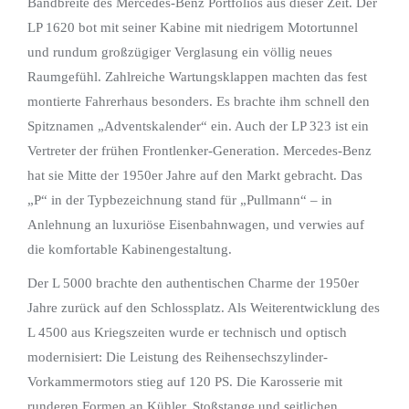
Bandbreite des Mercedes-Benz Portfolios aus dieser Zeit. Der
LP 1620 bot mit seiner Kabine mit niedrigem Motortunnel
und rundum großzügiger Verglasung ein völlig neues
Raumgefühl. Zahlreiche Wartungsklappen machten das fest
montierte Fahrerhaus besonders. Es brachte ihm schnell den
Spitznamen „Adventskalender“ ein. Auch der LP 323 ist ein
Vertreter der frühen Frontlenker-Generation. Mercedes-Benz
hat sie Mitte der 1950er Jahre auf den Markt gebracht. Das
„P“ in der Typbezeichnung stand für „Pullmann“ – in
Anlehnung an luxuriöse Eisenbahnwagen, und verwies auf
die komfortable Kabinengestaltung.
Der L 5000 brachte den authentischen Charme der 1950er
Jahre zurück auf den Schlossplatz. Als Weiterentwicklung des
L 4500 aus Kriegszeiten wurde er technisch und optisch
modernisiert: Die Leistung des Reihensechszylinder-
Vorkammermotors stieg auf 120 PS. Die Karosserie mit
runderen Formen an Kühler, Stoßstange und seitlichen