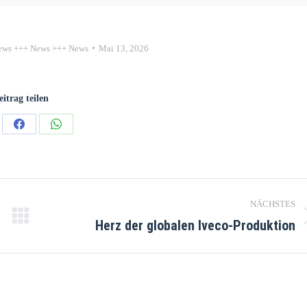
ews +++ News +++ News
Mai 13, 2026
eitrag teilen
NÄCHSTES
Herz der globalen Iveco-Produktion