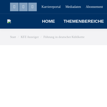
Karriereportal
Mediadaten
Abonnement
HOME
THEMENBEREICHE
Sie befinden sich hier:
Start
KFZ Anzeiger
Führung in deutscher Kühlkette