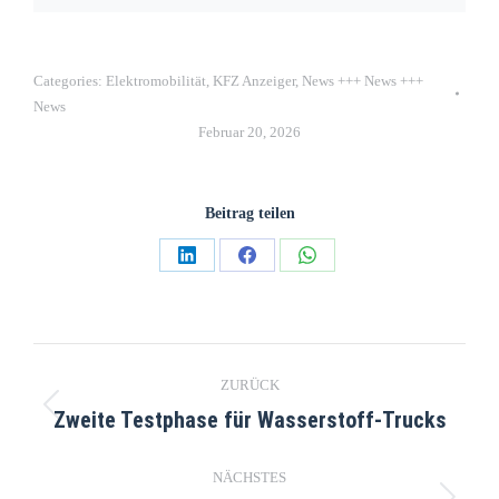
Categories:
Elektromobilität
,
KFZ Anzeiger
,
News +++ News +++
News
Februar 20, 2026
Beitrag teilen
ZURÜCK
Zweite Testphase für Wasserstoff-Trucks
NÄCHSTES