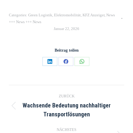
Categories:
Green Logistik
,
Elektromobilität
,
KFZ Anzeiger
,
News
+++ News +++ News
Januar 22, 2026
Beitrag teilen
ZURÜCK
Wachsende Bedeutung nachhaltiger
Transportlösungen
NÄCHSTES