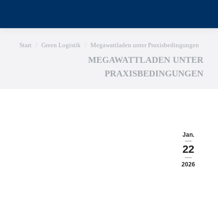
Sie befinden sich hier:
Start
Green Logistik
Megawattladen unter Praxisbedingungen
MEGAWATTLADEN UNTER
PRAXISBEDINGUNGEN
Jan.
22
2026