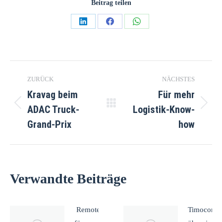
Beitrag teilen
Teilen
Teilen
Teilen
auf
auf
auf
LinkedIn
Facebook
WhatsApp
Kommentarnavigation
ZURÜCK
NÄCHSTES
Kravag beim
Für mehr
ADAC Truck-
Logistik-Know-
Vorheriger
Nächster
Beitrag:
Beitrag:
Grand-Prix
how
Verwandte Beiträge
Remote App
Timocom