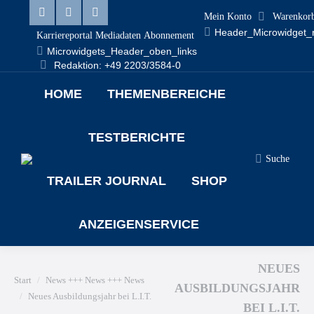
Mein Konto
Warenkor
Linkedin
Facebook
X
Header_Microwidget_
Karriereportal
Mediadaten
Abonnement
page
page
page
Microwidgets_Header_oben_links
Redaktion: +49 2203/3584-0
opens
opens
opens
HOME
THEMENBEREICHE
in
in
in
new
new
new
TESTBERICHTE
window
window
window
Suche
Search:
TRAILER JOURNAL
SHOP
ANZEIGENSERVICE
NEUES
Sie befinden sich hier:
Start
News +++ News +++ News
AUSBILDUNGSJAHR
Neues Ausbildungsjahr bei L.I.T.
BEI L.I.T.