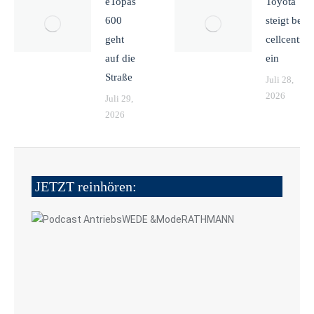
eTopas
Toyota
600
steigt bei
geht
cellcentric
auf die
ein
Straße
Juli 28,
2026
Juli 29,
2026
JETZT reinhören: