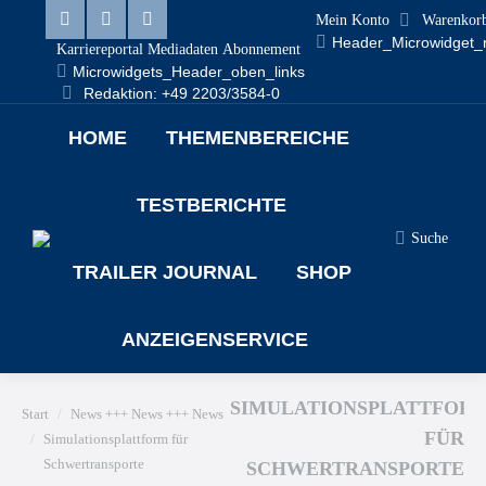
Mein Konto
Warenkor
Linkedin
Facebook
X
Header_Microwidget_
Karriereportal
Mediadaten
Abonnement
Microwidgets_Header_oben_links
page
page
page
Redaktion: +49 2203/3584-0
opens
opens
opens
HOME
THEMENBEREICHE
in
in
in
new
new
new
TESTBERICHTE
window
window
window
Search:
Suche
TRAILER JOURNAL
SHOP
ANZEIGENSERVICE
Sie befinden sich hier:
SIMULATIONSPLATTFOR
Start
News +++ News +++ News
FÜR
Simulationsplattform für
Schwertransporte
SCHWERTRANSPORTE