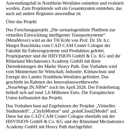
Anwendungsfall in Nordrhein-Westfalen entstehen und evaluiert
werden. Zum Projektende soll ein Gesamtsystem entstehen, das
auch auf andere Regionen anwendbar ist.
Über das Projekt
Das Forschungsprojekt „Die szenariogestützte Plattform zur
virtuellen Entwicklung intelligenter Transportsysteme“
(MetaMover) wird an der TH Köln von Prof. Dr. Dr. h.c.
Margot Ruschitzka vom CAD CAM Center Cologne der
Fakultät für Fahrzeugsysteme und Produktion geleitet.
Projektpartner sind die HHVISION GmbH & Co. KG und die
Rhineland Mechatronics Academy GmbH mit ihren
Dienstleistungen der Marke Heavy Path. Das Vorhaben wird
vom Ministerium für Wirtschaft, Industrie, Klimaschutz und
Energie des Landes Nordrhein-Westfalen gefördert. Das
geschieht im Rahmen des Innovationswettbewerbs
„NeueWege.IN.NRW“ noch bis April 2028. Der Förderbetrag
beläuft sich auf rund 1,6 Millionen Euro. Die Europäischen
Union kofinanziert das Projekt.
Das Vorhaben baut auf Ergebnissen der Projekte „Virtuelles
Stadtmodell“, „CityInMotion“ und „pointCloud2Model“ auf.
Diese hat das CAD CAM Center Cologne ebenfalls mit der
HHVISION GmbH & Co. KG und der Rhineland Mechatronics
Academy GmbH mit Heavy Path durchgeführt.