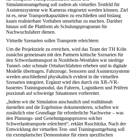
Simulationsumgebung soll zudem als virtuelles Testfeld für
Assistenzsysteme wie Kameras eingesetzt werden können. Ziel
ist es, neue Transportkapazitäten zu erschließen und bislang
kaum realisierbare Vorhaben umsetzbar zu machen. Darüber
hinaus soll die Plattform als Schulungsprogramm für
Nachwuchsfahrer dienen.
Virtuelle Szenarien sollen Transporte erleichtern
Um die Projektziele zu erreichen, wird das Team der TH Köln
zunächst gemeinsam mit den Partnern kritische Szenarien für
den Schwerlasttransport in Nordrhein-Westfalen wie niedrige
Tunnel- oder schmale Ortsdurchfahrten erheben und in digitale
Modelle übertragen. Fahrzeuge, Sensoren und Assistenzsysteme
werden anschließend physikalisch evident in die virtuellen
Szenarien integriert. Ergänzt wird dies durch ein XR-/VR-
basiertes Trainingsmodul, das Fahrern, Logistikern und Prüfern
praxisnah auf schwierige Situationen vorbereitet.
„Indem wir die Simulation anschaulich und realitätsnah
darstellen und die Ergebnisse dokumentieren, schaffen wir
zusätzlich eine Grundlage für erforderliche Nachweise – was
den Planungs- und Genehmigungsprozess solcher
Schwerlasttransporte erleichtert“, erklärt Ruschitzka. Nach der
Entwicklung der virtuellen Test- und Trainingsumgebung soll
ein exemplarischer Demonstrator für einen spezifischen