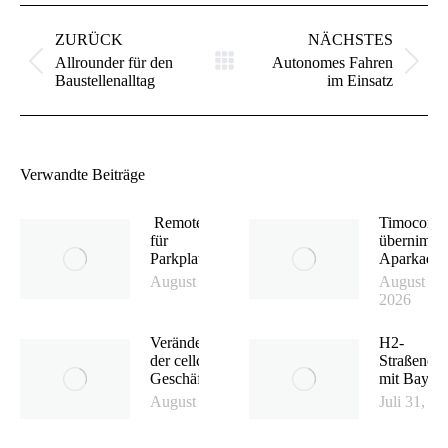
Kommentarnavigation
ZURÜCK
NÄCHSTES
Allrounder für den
Autonomes Fahren
Vorheriger
Nächster
Baustellenalltag
im Einsatz
Beitrag:
Beitrag:
Verwandte Beiträge
Remote App
Timocom
für
übernimmt
Parkplatzsuche
Aparkado
August 6, 2026
August 4,
2026
Veränderung in
H2-
der cellcentric-
Straßener
Geschäftsführung
mit Bayern
August 3, 2026
Juli 31, 2