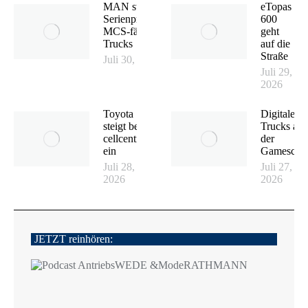
MAN startet
eTopas
Serienproduktion
600
MCS-fähiger E-
geht
Trucks
auf die
Straße
Juli 30, 2026
Juli 29,
2026
Toyota
Digitale
steigt bei
Trucks auf
cellcentric
der
ein
Gamesco
Juli 28,
Juli 27,
2026
2026
JETZT reinhören: