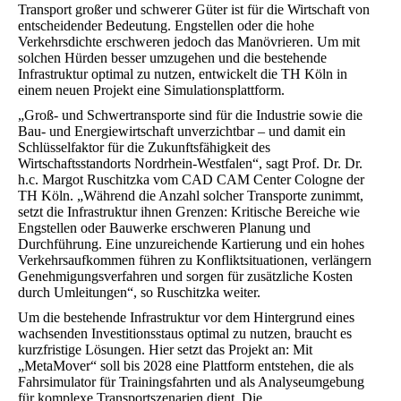
Transport großer und schwerer Güter ist für die Wirtschaft von
entscheidender Bedeutung. Engstellen oder die hohe
Verkehrsdichte erschweren jedoch das Manövrieren. Um mit
solchen Hürden besser umzugehen und die bestehende
Infrastruktur optimal zu nutzen, entwickelt die TH Köln in
einem neuen Projekt eine Simulationsplattform.
„Groß- und Schwertransporte sind für die Industrie sowie die
Bau- und Energiewirtschaft unverzichtbar – und damit ein
Schlüsselfaktor für die Zukunftsfähigkeit des
Wirtschaftsstandorts Nordrhein-Westfalen“, sagt Prof. Dr. Dr.
h.c. Margot Ruschitzka vom CAD CAM Center Cologne der
TH Köln. „Während die Anzahl solcher Transporte zunimmt,
setzt die Infrastruktur ihnen Grenzen: Kritische Bereiche wie
Engstellen oder Bauwerke erschweren Planung und
Durchführung. Eine unzureichende Kartierung und ein hohes
Verkehrsaufkommen führen zu Konfliktsituationen, verlängern
Genehmigungsverfahren und sorgen für zusätzliche Kosten
durch Umleitungen“, so Ruschitzka weiter.
Um die bestehende Infrastruktur vor dem Hintergrund eines
wachsenden Investitionsstaus optimal zu nutzen, braucht es
kurzfristige Lösungen. Hier setzt das Projekt an: Mit
„MetaMover“ soll bis 2028 eine Plattform entstehen, die als
Fahrsimulator für Trainingsfahrten und als Analyseumgebung
für komplexe Transportszenarien dient. Die