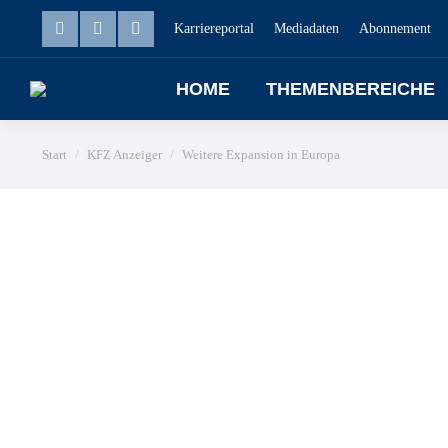
Karriereportal
Mediadaten
Abonnement
HOME
THEMENBEREICHE
Sie befinden sich hier:
Start
KFZ Anzeiger
Weitere Expansion in Europa