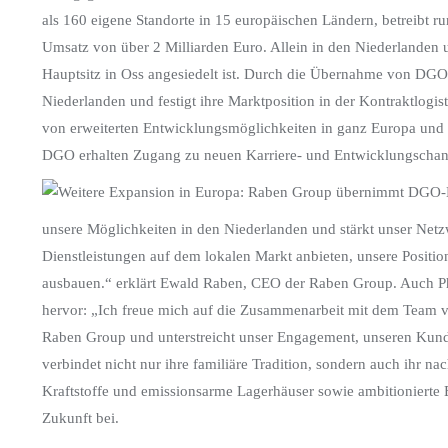
als 160 eigene Standorte in 15 europäischen Ländern, betreibt r
Umsatz von über 2 Milliarden Euro. Allein in den Niederlanden u
Hauptsitz in Oss angesiedelt ist. Durch die Übernahme von DGO 
Niederlanden und festigt ihre Marktposition in der Kontraktlog
von erweiterten Entwicklungsmöglichkeiten in ganz Europa und 
DGO erhalten Zugang zu neuen Karriere- und Entwicklungschan
unsere Möglichkeiten in den Niederlanden und stärkt unser Net
Dienstleistungen auf dem lokalen Markt anbieten, unsere Positi
ausbauen.“ erklärt Ewald Raben, CEO der Raben Group. Auch Ph
hervor: „Ich freue mich auf die Zusammenarbeit mit dem Team vo
Raben Group und unterstreicht unser Engagement, unseren Kund
verbindet nicht nur ihre familiäre Tradition, sondern auch ihr na
Kraftstoffe und emissionsarme Lagerhäuser sowie ambitionierte 
Zukunft bei.