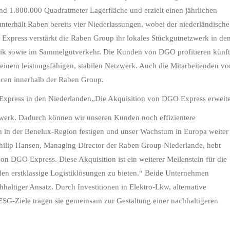
und 1.800.000 Quadratmeter Lagerfläche und erzielt einen jährlichen
nterhält Raben bereits vier Niederlassungen, wobei der niederländische
Express verstärkt die Raben Group ihr lokales Stückgutnetzwerk in de
istik sowie im Sammelgutverkehr. Die Kunden von DGO profitieren künft
einem leistungsfähigen, stabilen Netzwerk. Auch die Mitarbeitenden vo
cen innerhalb der Raben Group.
„Die Akquisition von DGO Express erweite
zwerk. Dadurch können wir unseren Kunden noch effizientere
on in der Benelux-Region festigen und unser Wachstum in Europa weiter
ilip Hansen, Managing Director der Raben Group Niederlande, hebt
n DGO Express. Diese Akquisition ist ein weiterer Meilenstein für die
en erstklassige Logistiklösungen zu bieten.“ Beide Unternehmen
chhaltiger Ansatz. Durch Investitionen in Elektro-Lkw, alternative
ESG-Ziele tragen sie gemeinsam zur Gestaltung einer nachhaltigeren