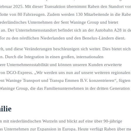
Februar 2025. Mit dieser Transaktion übernimmt Raben den Standort vo
lotte von 80 Fahrzeugen. Zudem werden 130 Mitarbeitende in die Rabe
iederländisches Unternehmen der Sent Waninge Group und bietet
 an. Der Unternehmensstandort befindet sich an der Autobahn A28 in d
 Tor zu den nördlichen Niederlanden und den Benelux-Ländern dient.
elt, und diese Veränderungen beschleunigen sich weiter. Dies bietet nich
. Durch die Integration in einen großen, internationalen
öhere Unternehmensstabilität und können unseren Kunden erweiterte
 von DGO-Express. „Wir werden uns nun auf unsere weiteren regionalen
 Sent Waninge Transport und Transpa Emmen B.V. konzentrieren“, fügten
 Waninge Group, die das Familienunternehmen in der dritten Generation
ilie
 mit niederländischen Wurzeln und blickt auf eine über 90-jährige
 das Unternehmen zur Expansion in Europa. Heute verfügt Raben über m