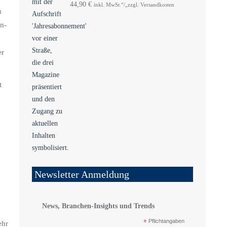
44,90
€
inkl. MwSt.“/„zzgl. Versandkosten
n
n-
er
t
Newsletter Anmeldung
News, Branchen-Insights und Trends
*
Pflichtangaben
ehr