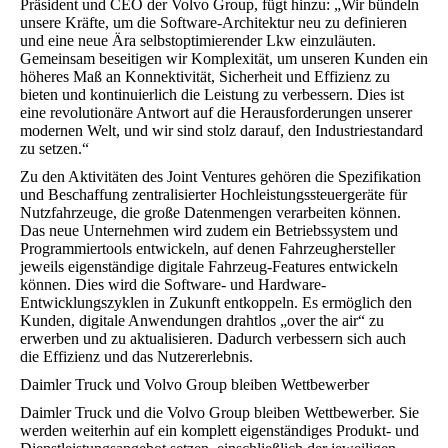
Präsident und CEO der Volvo Group, fügt hinzu: „Wir bündeln
unsere Kräfte, um die Software-Architektur neu zu definieren
und eine neue Ära selbstoptimierender Lkw einzuläuten.
Gemeinsam beseitigen wir Komplexität, um unseren Kunden ein
höheres Maß an Konnektivität, Sicherheit und Effizienz zu
bieten und kontinuierlich die Leistung zu verbessern. Dies ist
eine revolutionäre Antwort auf die Herausforderungen unserer
modernen Welt, und wir sind stolz darauf, den Industriestandard
zu setzen.“
Zu den Aktivitäten des Joint Ventures gehören die Spezifikation
und Beschaffung zentralisierter Hochleistungssteuergeräte für
Nutzfahrzeuge, die große Datenmengen verarbeiten können.
Das neue Unternehmen wird zudem ein Betriebssystem und
Programmiertools entwickeln, auf denen Fahrzeughersteller
jeweils eigenständige digitale Fahrzeug-Features entwickeln
können. Dies wird die Software- und Hardware-
Entwicklungszyklen in Zukunft entkoppeln. Es ermöglich den
Kunden, digitale Anwendungen drahtlos „over the air“ zu
erwerben und zu aktualisieren. Dadurch verbessern sich auch
die Effizienz und das Nutzererlebnis.
Daimler Truck und Volvo Group bleiben Wettbewerber
Daimler Truck und die Volvo Group bleiben Wettbewerber. Sie
werden weiterhin auf ein komplett eigenständiges Produkt- und