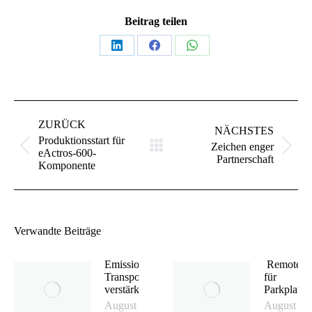
Beitrag teilen
Teilen
Teilen
Teilen
auf
auf
auf
LinkedIn
Facebook
WhatsApp
Kommentarnavigation
ZURÜCK
NÄCHSTES
Produktionsstart für
Zeichen enger
Vorheriger
Nächster
eActros-600-
Partnerschaft
Beitrag:
Beitrag:
Komponente
Verwandte Beiträge
Emissionsfreies
Remote A
Transportangebot
für
verstärkt
Parkplatz
August 7, 2026
August 6,