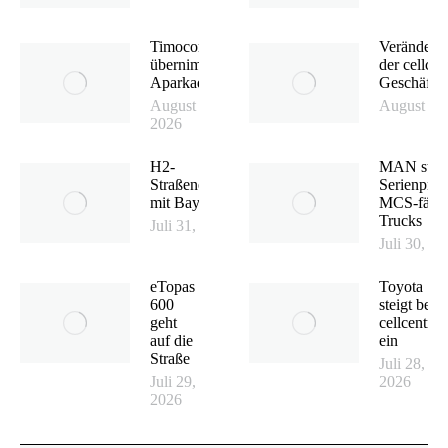
Timocom
Veränderu
übernimmt
der cellcen
Aparkado
Geschäfts
August 4,
August 3,
2026
H2-
MAN start
Straßenerprobung
Serienprod
mit Bayernflotte
MCS-fähig
Trucks
Juli 31, 2026
Juli 30, 2
eTopas
Toyota
600
steigt bei
geht
cellcentric
auf die
ein
Straße
Juli 28,
Juli 29,
2026
2026