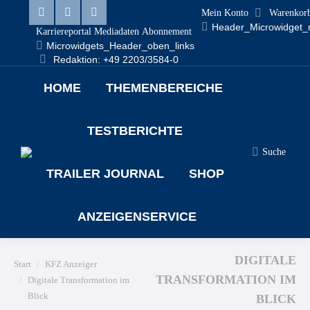
Mein Konto
Warenkor
Linkedin
Facebook
X
Header_Microwidget_
Karriereportal
Mediadaten
Abonnement
Microwidgets_Header_oben_links
page
page
page
Redaktion: +49 2203/3584-0
opens
opens
opens
HOME
THEMENBEREICHE
in
in
in
new
new
new
TESTBERICHTE
window
window
window
Search:
Suche
TRAILER JOURNAL
SHOP
ANZEIGENSERVICE
Sie befinden sich hier:
DIGITALE
Start
KFZ Anzeiger
TRANSFORMATION IM
Digitale Transformation im
Blick
BLICK