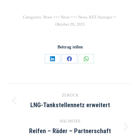
Categories:
News +++ News +++ News
,
KFZ Anzeiger
Oktober 29, 2025
Beitrag teilen
ZURÜCK
LNG-Tankstellennetz erweitert
NÄCHSTES
Reifen – Räder – Partnerschaft