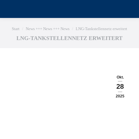
Sie befinden sich hier:
Start
News +++ News +++ News
LNG-Tankstellennetz erweitert
LNG-TANKSTELLENNETZ ERWEITERT
Okt.
28
2025