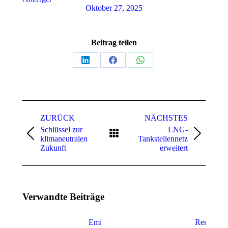
Oktober 27, 2025
Beitrag teilen
Teilen
Teilen
Teilen
auf
auf
auf
LinkedIn
Facebook
WhatsApp
Kommentarnavigation
ZURÜCK
NÄCHSTES
Schlüssel zur
LNG-
Vorheriger
Nächster
klimaneutralen
Tankstellennetz
Beitrag:
Beitrag:
Zukunft
erweitert
Verwandte Beiträge
Emissionsfreies
Remote A