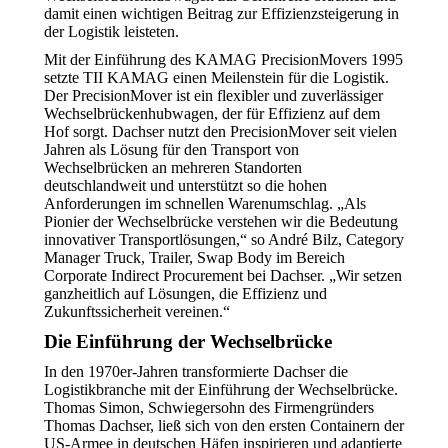
damit einen wichtigen Beitrag zur Effizienzsteigerung in
der Logistik leisteten.
Mit der Einführung des KAMAG PrecisionMovers 1995
setzte TII KAMAG einen Meilenstein für die Logistik.
Der PrecisionMover ist ein flexibler und zuverlässiger
Wechselbrückenhubwagen, der für Effizienz auf dem
Hof sorgt. Dachser nutzt den PrecisionMover seit vielen
Jahren als Lösung für den Transport von
Wechselbrücken an mehreren Standorten
deutschlandweit und unterstützt so die hohen
Anforderungen im schnellen Warenumschlag. „Als
Pionier der Wechselbrücke verstehen wir die Bedeutung
innovativer Transportlösungen,“ so André Bilz, Category
Manager Truck, Trailer, Swap Body im Bereich
Corporate Indirect Procurement bei Dachser. „Wir setzen
ganzheitlich auf Lösungen, die Effizienz und
Zukunftssicherheit vereinen.“
Die Einführung der Wechselbrücke
In den 1970er-Jahren transformierte Dachser die
Logistikbranche mit der Einführung der Wechselbrücke.
Thomas Simon, Schwiegersohn des Firmengründers
Thomas Dachser, ließ sich von den ersten Containern der
US-Armee in deutschen Häfen inspirieren und adaptierte