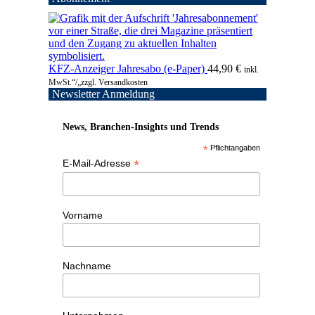
KFZ-Anzeiger Jahresabo (e-Paper)
44,90
€
inkl.
MwSt.“/„zzgl. Versandkosten
Newsletter Anmeldung
News, Branchen-Insights und Trends
*
Pflichtangaben
*
E-Mail-Adresse
Vorname
Nachname