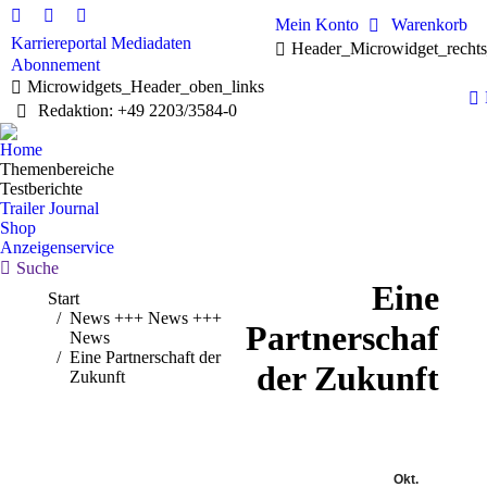
Mein Konto
Warenkorb
Linkedin
Facebook
X
Karriereportal
Mediadaten
Header_Microwidget_recht
page
page
page
Abonnement
opens
opens
opens
Microwidgets_Header_oben_links
in
in
in
Redaktion: +49 2203/3584-0
new
new
new
window
window
window
Home
Themenbereiche
Testberichte
Trailer Journal
Shop
Anzeigenservice
Search:
Suche
Eine
Sie befinden sich hier:
Start
News +++ News +++
Partnerschaft
News
Eine Partnerschaft der
der Zukunft
Zukunft
Okt.