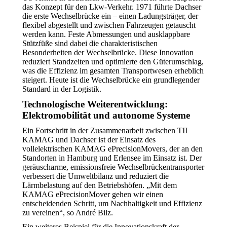
das Konzept für den Lkw-Verkehr. 1971 führte Dachser
die erste Wechselbrücke ein – einen Ladungsträger, der
flexibel abgestellt und zwischen Fahrzeugen getauscht
werden kann. Feste Abmessungen und ausklappbare
Stützfüße sind dabei die charakteristischen
Besonderheiten der Wechselbrücke. Diese Innovation
reduziert Standzeiten und optimierte den Güterumschlag,
was die Effizienz im gesamten Transportwesen erheblich
steigert. Heute ist die Wechselbrücke ein grundlegender
Standard in der Logistik.
Technologische Weiterentwicklung:
Elektromobilität und autonome Systeme
Ein Fortschritt in der Zusammenarbeit zwischen TII
KAMAG und Dachser ist der Einsatz des
vollelektrischen KAMAG ePrecisionMovers, der an den
Standorten in Hamburg und Erlensee im Einsatz ist. Der
geräuscharme, emissionsfreie Wechselbrückentransporter
verbessert die Umweltbilanz und reduziert die
Lärmbelastung auf den Betriebshöfen. „Mit dem
KAMAG ePrecisionMover gehen wir einen
entscheidenden Schritt, um Nachhaltigkeit und Effizienz
zu vereinen“, so André Bilz.
Ein weiteres Beispiel für die Innovationskraft der