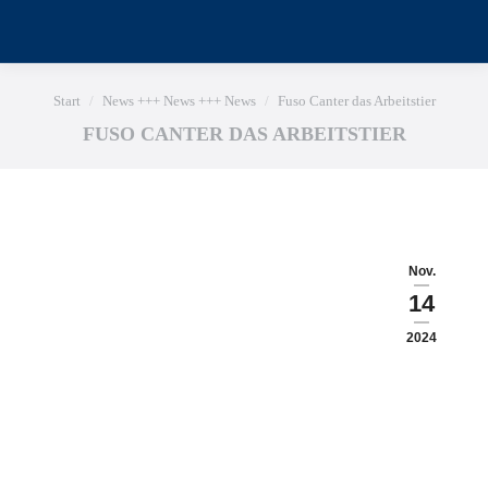
Sie befinden sich hier:
Start
News +++ News +++ News
Fuso Canter das Arbeitstier
FUSO CANTER DAS ARBEITSTIER
Nov.
14
2024