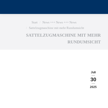
Sie befinden sich hier:
Start
News +++ News +++ News
Sattelzugmaschine mit mehr Rundumsicht
SATTELZUGMASCHINE MIT MEHR
RUNDUMSICHT
Juli
30
2025