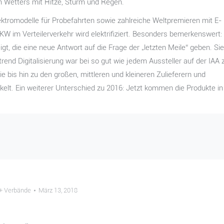
n Wetters mit Hitze, Sturm und Regen.
lektromodelle für Probefahrten sowie zahlreiche Weltpremieren mit E-
W im Verteilerverkehr wird elektrifiziert. Besonders bemerkenswert:
t, die eine neue Antwort auf die Frage der „letzten Meile“ geben. Sie
trend Digitalisierung war bei so gut wie jedem Aussteller auf der IAA 
ie bis hin zu den großen, mittleren und kleineren Zulieferern und
ckelt. Ein weiterer Unterschied zu 2016: Jetzt kommen die Produkte in
 + Verbände
März 13, 2018