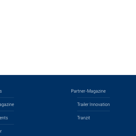
s
Partner-Magazine
agazine
Trailer Innovation
ents
Tranzit
r