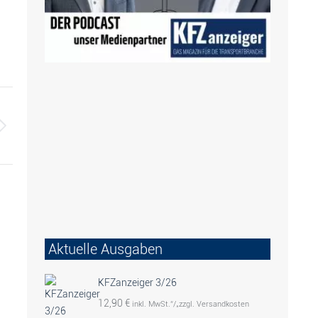
Aktuelle Ausgaben
KFZanzeiger 3/26
12,90
€
inkl. MwSt.“/„zzgl. Versandkosten