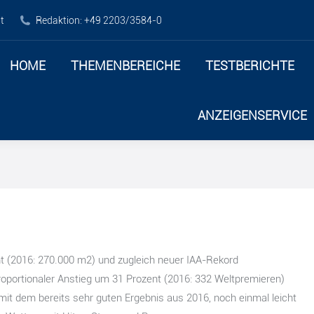
ICHE
TESTBERICHTE
TRAILER JOURNAL
S
t
Redaktion: +49 2203/3584-0
HOME
THEMENBEREICHE
TESTBERICHTE
ANZEIGENSERVICE
nt (2016: 270.000 m2) und zugleich neuer IAA-Rekord
oportionaler Anstieg um 31 Prozent (2016: 332 Weltpremieren)
 mit dem bereits sehr guten Ergebnis aus 2016, noch einmal leicht