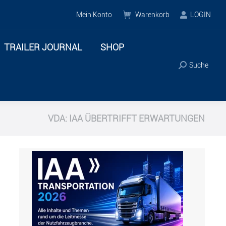
HOP
ANZEIGENSERVICE
Mein Konto
Warenkorb
LOGIN
Suche
TRAILER JOURNAL
SHOP
Suche
VDA: IAA ÜBERTRIFFT ERWARTUNGEN