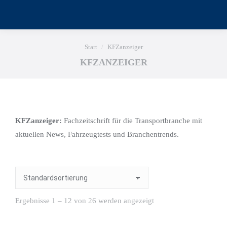
Sie befinden sich hier:
Start
KFZanzeiger
KFZANZEIGER
KFZanzeiger:
Fachzeitschrift für die Transportbranche mit
aktuellen News, Fahrzeugtests und Branchentrends.
Ergebnisse 1 – 12 von 26 werden angezeigt