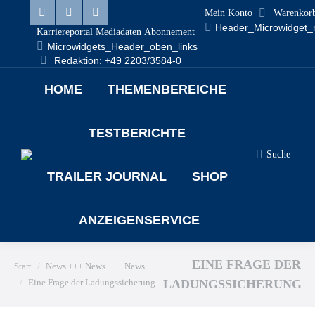
Mein Konto
Warenkor
Linkedin
Facebook
X
Header_Microwidget_
Karriereportal
Mediadaten
Abonnement
Microwidgets_Header_oben_links
page
page
page
Redaktion: +49 2203/3584-0
opens
opens
opens
HOME
THEMENBEREICHE
in
in
in
new
new
new
TESTBERICHTE
window
window
window
Search:
Suche
TRAILER JOURNAL
SHOP
ANZEIGENSERVICE
Sie befinden sich hier:
EINE FRAGE DER
Start
News +++ News +++ News
Eine Frage der Ladungssicherung
LADUNGSSICHERUNG