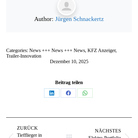
Author:
Jürgen Schnackertz
Categories:
News +++ News +++ News
,
KFZ Anzeiger
,
Trailer-Innovation
Dezember 10, 2025
Beitrag teilen
Teilen
Teilen
Teilen
auf
auf
auf
LinkedIn
Facebook
WhatsApp
Kommentarnavigation
ZURÜCK
NÄCHSTES
Tiefflieger in
Elektro-Portfolio