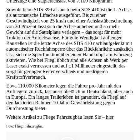
Unterzüge eine Staplerachslast von 7.100 Kilogramm.
Sowohl beim SDS 390 als auch beim SDS 410 ist die 1. Achse
als automatische Liftachse ausgeführt. Bis zu einer
Geschwindigkeit von 25 km/h und einer Achslastüberschreitung
von 30 Prozent lässt sich die Achse anheben und so mehr
Gewicht auf die Sattelplatte verlagern – das sorgt für mehr
Traktion der Antriebsachse. Für gute Wendigkeit auf engen
Baustellen ist die letzte Achse des SDS 410 nachlaufgelenkt mit
automatischer Rückfahrsperre über das Rückfahrlicht; zusätzlich
lässt sich die Sperrfunktion über einen Handknopf am Fahrzeug
aktivieren. Wie bei Fliegl üblich sind alle Achsen ab Werk per
Laser exakt vermessen und auf ±1 Millimeter eingestellt, das
sorgt für geringen Reifenverschleiß und niedrigeren
Kraftstoffverbrauch.
Etwa 110.000 Kilometer legen die Fahrer pro Jahr mit den
Aufliegern zurück, fast ausschließlich in Deutschland, aber auch
in Europa. Ein langes Trailerleben ist garantiert, da Fliegl auf
den lackierten Rahmen 10 Jahre Gewährleistung gegen
Durchrostung bietet.
Weitere Artikel zu Fliege Fahrzeugbau lesen Sie –
hier
Foto: Fliegl Fahrzeugbau