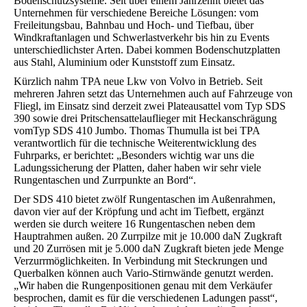
Bodenschutzsysteme. Seit über einem Jahrzehnt bietet das
Unternehmen für verschiedene Bereiche Lösungen: vom
Freileitungsbau, Bahnbau und Hoch- und Tiefbau, über
Windkraftanlagen und Schwerlastverkehr bis hin zu Events
unterschiedlichster Arten. Dabei kommen Bodenschutzplatten
aus Stahl, Aluminium oder Kunststoff zum Einsatz.
Kürzlich nahm TPA neue Lkw von Volvo in Betrieb. Seit
mehreren Jahren setzt das Unternehmen auch auf Fahrzeuge von
Fliegl, im Einsatz sind derzeit zwei Plateausattel vom Typ SDS
390 sowie drei Pritschensattelauflieger mit Heckanschrägung
vomTyp SDS 410 Jumbo. Thomas Thumulla ist bei TPA
verantwortlich für die technische Weiterentwicklung des
Fuhrparks, er berichtet: „Besonders wichtig war uns die
Ladungssicherung der Platten, daher haben wir sehr viele
Rungentaschen und Zurrpunkte an Bord“.
Der SDS 410 bietet zwölf Rungentaschen im Außenrahmen,
davon vier auf der Kröpfung und acht im Tiefbett, ergänzt
werden sie durch weitere 16 Rungentaschen neben dem
Hauptrahmen außen. 20 Zurrpilze mit je 10.000 daN Zugkraft
und 20 Zurrösen mit je 5.000 daN Zugkraft bieten jede Menge
Verzurrmöglichkeiten. In Verbindung mit Steckrungen und
Querbalken können auch Vario-Stirnwände genutzt werden.
„Wir haben die Rungenpositionen genau mit dem Verkäufer
besprochen, damit es für die verschiedenen Ladungen passt“,