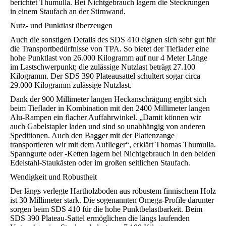
berichtet Thumulla. Bei Nichtgebrauch lagern die Steckrungen
in einem Staufach an der Stirnwand.
Nutz- und Punktlast überzeugen
Auch die sonstigen Details des SDS 410 eignen sich sehr gut für
die Transportbedürfnisse von TPA. So bietet der Tieflader eine
hohe Punktlast von 26.000 Kilogramm auf nur 4 Meter Länge
im Lastschwerpunkt; die zulässige Nutzlast beträgt 27.100
Kilogramm. Der SDS 390 Plateausattel schultert sogar circa
29.000 Kilogramm zulässige Nutzlast.
Dank der 900 Millimeter langen Heckanschrägung ergibt sich
beim Tieflader in Kombination mit den 2400 Millimeter langen
Alu-Rampen ein flacher Auffahrwinkel. „Damit können wir
auch Gabelstapler laden und sind so unabhängig von anderen
Speditionen. Auch den Bagger mit der Plattenzange
transportieren wir mit dem Auflieger“, erklärt Thomas Thumulla.
Spanngurte oder -Ketten lagern bei Nichtgebrauch in den beiden
Edelstahl-Staukästen oder im großen seitlichen Staufach.
Wendigkeit und Robustheit
Der längs verlegte Hartholzboden aus robustem finnischem Holz
ist 30 Millimeter stark. Die sogenannten Omega-Profile darunter
sorgen beim SDS 410 für die hohe Punktbelastbarkeit. Beim
SDS 390 Plateau-Sattel ermöglichen die längs laufenden