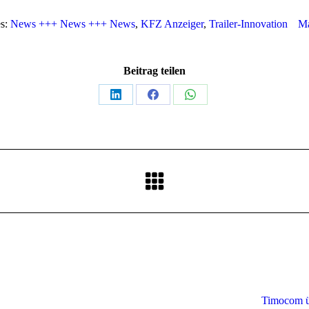
es:
News +++ News +++ News
,
KFZ Anzeiger
,
Trailer-Innovation
Ma
Beitrag teilen
Timocom ü