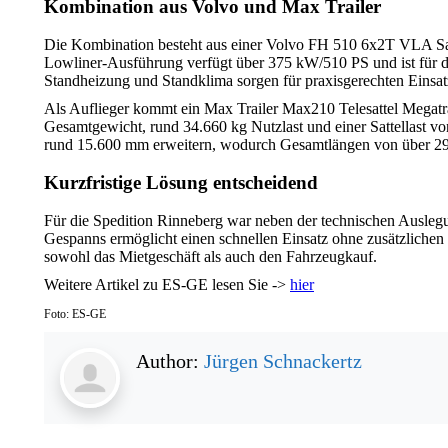
Kombination aus Volvo und Max Trailer
Die Kombination besteht aus einer Volvo FH 510 6x2T VLA Sat
Lowliner-Ausführung verfügt über 375 kW/510 PS und ist für den
Standheizung und Standklima sorgen für praxisgerechten Einsat
Als Auflieger kommt ein Max Trailer Max210 Telesattel Megatrail
Gesamtgewicht, rund 34.660 kg Nutzlast und einer Sattellast v
rund 15.600 mm erweitern, wodurch Gesamtlängen von über 29
Kurzfristige Lösung entscheidend
Für die Spedition Rinneberg war neben der technischen Auslegu
Gespanns ermöglicht einen schnellen Einsatz ohne zusätzlichen
sowohl das Mietgeschäft als auch den Fahrzeugkauf.
Weitere Artikel zu ES-GE lesen Sie ->
hier
Foto: ES-GE
Author:
Jürgen Schnackertz