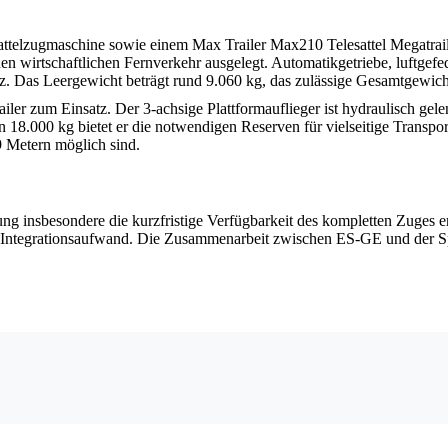
telzugmaschine sowie einem Max Trailer Max210 Telesattel Megatraile
 wirtschaftlichen Fernverkehr ausgelegt. Automatikgetriebe, luftgefe
z. Das Leergewicht beträgt rund 9.060 kg, das zulässige Gesamtgewich
er zum Einsatz. Der 3-achsige Plattformauflieger ist hydraulisch gelen
on 18.000 kg bietet er die notwendigen Reserven für vielseitige Trans
 Metern möglich sind.
ng insbesondere die kurzfristige Verfügbarkeit des kompletten Zuges 
 Integrationsaufwand. Die Zusammenarbeit zwischen ES-GE und der Spe