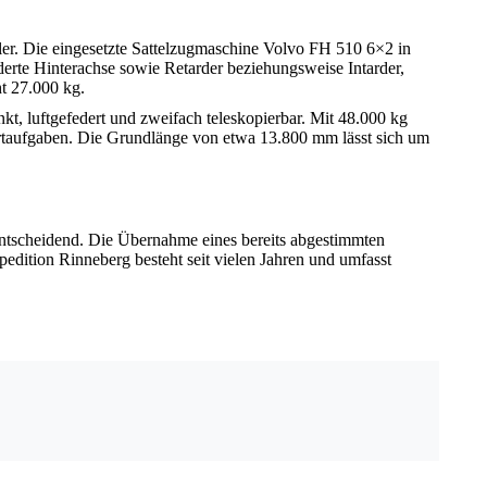
r. Die eingesetzte Sattelzugmaschine Volvo FH 510 6×2 in
derte Hinterachse sowie Retarder beziehungsweise Intarder,
t 27.000 kg.
kt, luftgefedert und zweifach teleskopierbar. Mit 48.000 kg
portaufgaben. Die Grundlänge von etwa 13.800 mm lässt sich um
entscheidend. Die Übernahme eines bereits abgestimmten
dition Rinneberg besteht seit vielen Jahren und umfasst