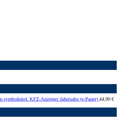
KFZ-Anzeiger Jahresabo (e-Paper)
44,90
€