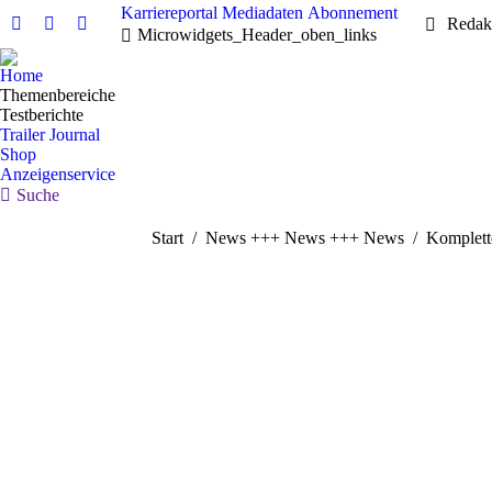
Karriereportal
Mediadaten
Abonnement
Redak
Microwidgets_Header_oben_links
Home
Themenbereiche
Testberichte
Trailer Journal
Shop
Anzeigenservice
Suche
Sie befinden sich hier:
Start
News +++ News +++ News
Komplett