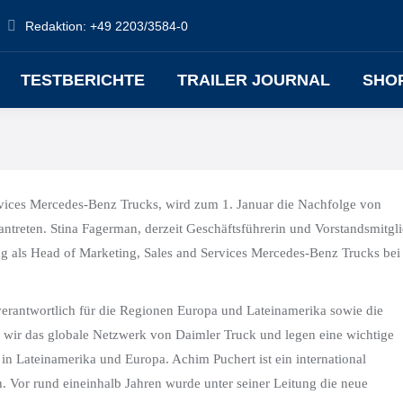
Redaktion: +49 2203/3584-0
TESTBERICHTE
TRAILER JOURNAL
SHO
ervices Mercedes-Benz Trucks, wird zum 1. Januar die Nachfolge von
ntreten. Stina Fagerman, derzeit Geschäftsführerin und Vorstandsmitgl
g als Head of Marketing, Sales and Services Mercedes-Benz Trucks bei
verantwortlich für die Regionen Europa und Lateinamerika sowie die
 wir das globale Netzwerk von Daimler Truck und legen eine wichtige
 Lateinamerika und Europa. Achim Puchert ist ein international
. Vor rund eineinhalb Jahren wurde unter seiner Leitung die neue