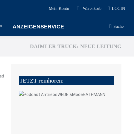
Mein Konto
Warenkorb
LOGIN
P
ANZEIGENSERVICE
Suche
DAIMLER TRUCK: NEUE LEITUNG
ied
JETZT reinhören: