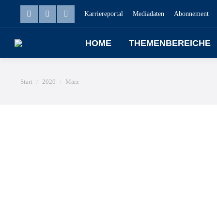
Karriereportal
Mediadaten
Abonnement
HOME
THEMENBEREICHE
Sie befinden sich hier:
Start
2020
März