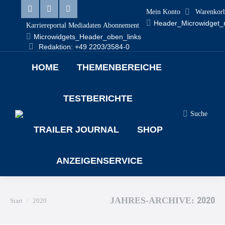
Mein Konto
Warenkor
Header_Microwidget_
Karriereportal
Mediadaten
Abonnement
Microwidgets_Header_oben_links
Redaktion: +49 2203/3584-0
HOME
THEMENBEREICHE
TESTBERICHTE
Suche
TRAILER JOURNAL
SHOP
ANZEIGENSERVICE
Sie befinden sich hier:
2020
JAHRES-ARCHIVE:
Start
2020