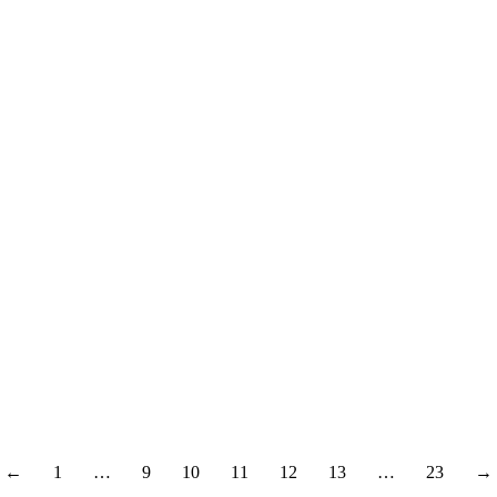
←
1
…
9
10
11
12
13
…
23
→