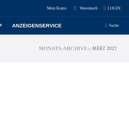
Mein Konto
Warenkorb
LOGIN
P
ANZEIGENSERVICE
Suche
MÄRZ 2021
MONATS-ARCHIVE::
ngetriebene Fahrzeuge mit sauberer, umweltschonender
zugänglich.