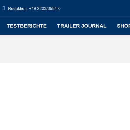
Redaktion: +49 2203/3584-0
TESTBERICHTE
TRAILER JOURNAL
SHO
iehl auf dem Museumsparkplatz drei neue Ladesäulen, die elektrisch a
itarbeitende des Unternehmens zur Verfügung, sondern sind öffentlich 