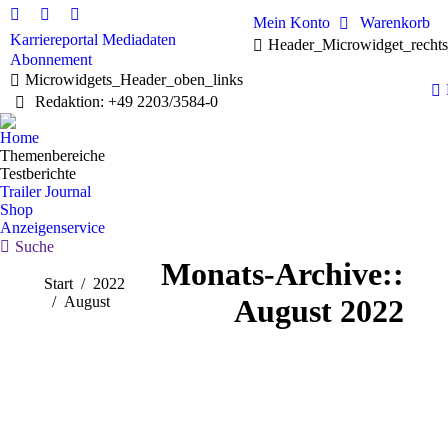
Mein Konto
Warenkorb
Linkedin
Facebook
X
Karriereportal
Mediadaten
Header_Microwidget_recht
page
page
page
Abonnement
opens
opens
opens
Microwidgets_Header_oben_links
in
in
in
Redaktion: +49 2203/3584-0
new
new
new
window
window
window
Home
Themenbereiche
Testberichte
Trailer Journal
Shop
Anzeigenservice
Search:
Suche
Monats-Archive::
Sie befinden sich hier:
Start
2022
August
August 2022