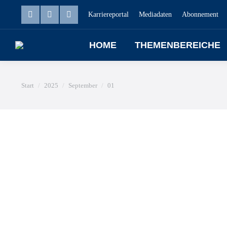
Karriereportal
Mediadaten
Abonnement
HOME
THEMENBEREICHE
Sie befinden sich hier:
Start
2025
September
01