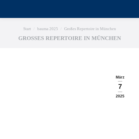
Sie befinden sich hier:
Start
bauma 2025
Großes Repertoire in München
GROSSES REPERTOIRE IN MÜNCHEN
März
7
2025