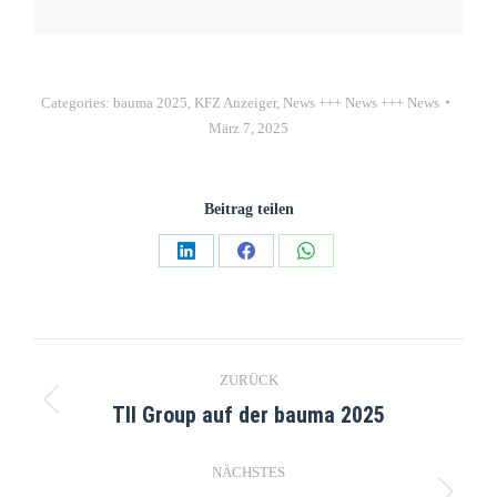
Categories:
bauma 2025
,
KFZ Anzeiger
,
News +++ News +++ News
März 7, 2025
Beitrag teilen
ZURÜCK
TII Group auf der bauma 2025
NÄCHSTES