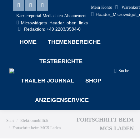
Mein Konto
Warenkor
Linkedin
Facebook
X
Header_Microwidget_
Karriereportal
Mediadaten
Abonnement
page
page
page
Microwidgets_Header_oben_links
Redaktion: +49 2203/3584-0
opens
opens
opens
HOME
THEMENBEREICHE
in
in
in
new
new
new
TESTBERICHTE
window
window
window
Suche
Search:
TRAILER JOURNAL
SHOP
ANZEIGENSERVICE
FORTSCHRITT BEIM
Sie befinden sich hier:
Start
Elektromobilität
Fortschritt beim MCS-Laden
MCS-LADEN