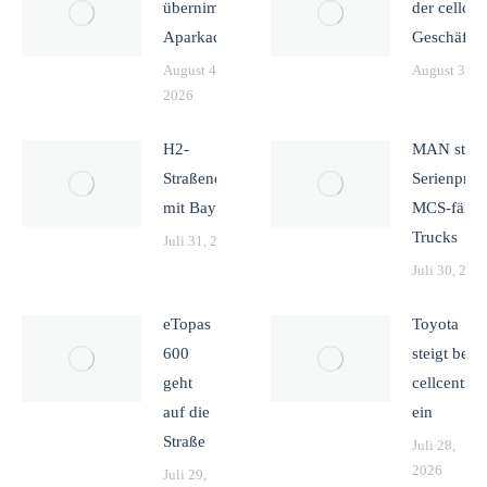
übernimmt
der cellcen
Aparkado
Geschäfts
August 4,
August 3, 2
2026
H2-
MAN start
Straßenerprobung
Serienprod
mit Bayernflotte
MCS-fähig
Trucks
Juli 31, 2026
Juli 30, 202
eTopas
Toyota
600
steigt bei
geht
cellcentric
auf die
ein
Straße
Juli 28,
2026
Juli 29,