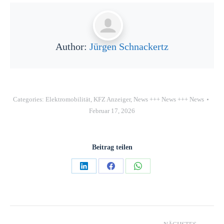
Author:
Jürgen Schnackertz
Categories:
Elektromobilität
,
KFZ Anzeiger
,
News +++ News +++ News
Februar 17, 2026
Beitrag teilen
Teilen
Teilen
Teilen
auf
auf
auf
LinkedIn
Facebook
WhatsApp
Kommentarnavigation