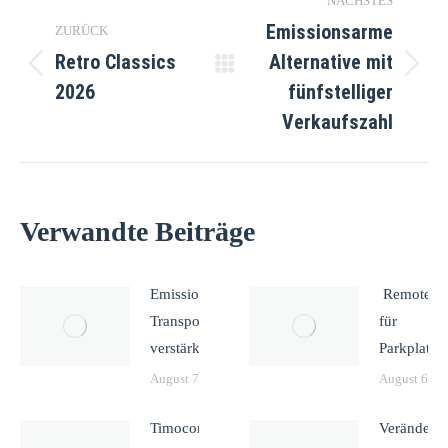
NÄCHSTES
Emissionsarme
ZURÜCK
Retro Classics
Alternative mit
Vorheriger
Nächster
2026
fünfstelliger
Beitrag:
Beitrag:
Verkaufszahl
Verwandte Beiträge
Emissionsfreies
Remote A
Transportangebot
für
verstärkt
Parkplatz
August 7, 2026
August 6, 2
Timocom
Veränderun