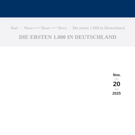
Sie befinden sich hier:
Start
News +++ News +++ News
Die ersten 1.000 in Deutschland
DIE ERSTEN 1.000 IN DEUTSCHLAND
Nov.
20
2025