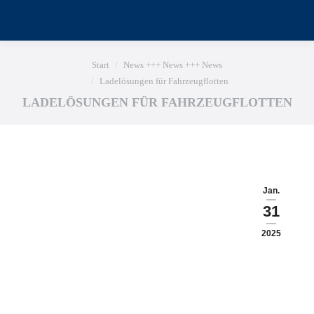
Sie befinden sich hier:
Start
News +++ News +++ News
Ladelösungen für Fahrzeugflotten
LADELÖSUNGEN FÜR FAHRZEUGFLOTTEN
Jan.
31
2025