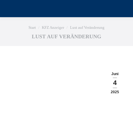
Sie befinden sich hier:
Start
KFZ Anzeiger
Lust auf Veränderung
LUST AUF VERÄNDERUNG
Juni
4
2025