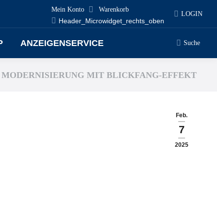
Mein Konto
Warenkorb
LOGIN
Header_Microwidget_rechts_oben
P
ANZEIGENSERVICE
Suche
Search:
MODERNISIERUNG MIT BLICKFANG-EFFEKT
Feb.
7
2025