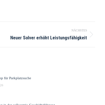
NÄCHSTES
Neuer Solver erhöht Leistungsfähigkeit
p für Parkplatzsuche
026
g in der cellcentric-Geschäftsführung