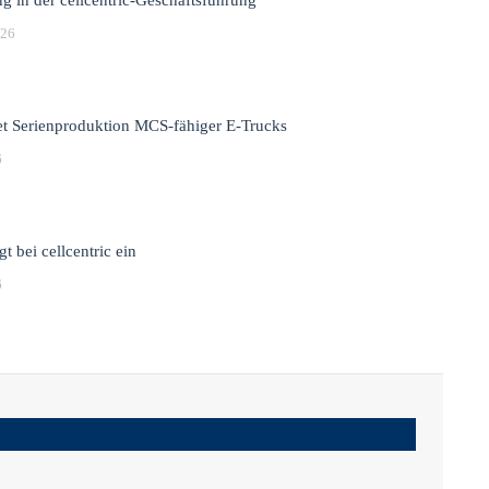
026
t Serienproduktion MCS-fähiger E-Trucks
6
gt bei cellcentric ein
6