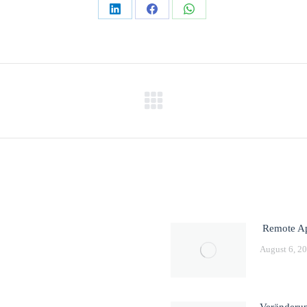
Teilen
Teilen
Teilen
auf
auf
auf
LinkedIn
Facebook
WhatsApp
Nächster
Beitrag:
Remote Ap
August 6, 2
Veränderun