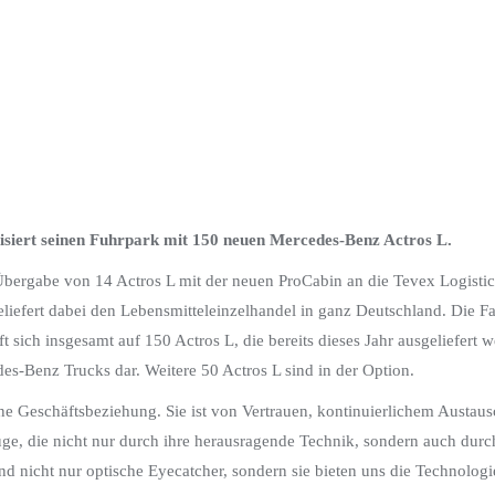
isiert seinen Fuhrpark mit 150 neuen Mercedes-Benz Actros L.
bergabe von 14 Actros L mit der neuen ProCabin an die Tevex Logisti
eliefert dabei den Lebensmitteleinzelhandel in ganz Deutschland. Die F
ich insgesamt auf 150 Actros L, die bereits dieses Jahr ausgeliefert we
s-Benz Trucks dar. Weitere 50 Actros L sind in der Option.
ne Geschäftsbeziehung. Sie ist von Vertrauen, kontinuierlichem Austau
ge, die nicht nur durch ihre herausragende Technik, sondern auch durc
 nicht nur optische Eyecatcher, sondern sie bieten uns die Technologie