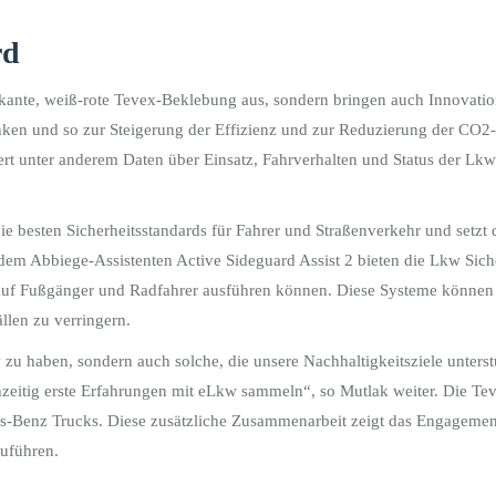
rd
kante, weiß-rote Tevex-Beklebung aus, sondern bringen auch Innovation
ken und so zur Steigerung der Effizienz und zur Reduzierung der CO2-
t unter anderem Daten über Einsatz, Fahrverhalten und Status der Lkw i
ie besten Sicherheitsstandards für Fahrer und Straßenverkehr und setz
em Abbiege-Assistenten Active Sideguard Assist 2 bieten die Lkw Siche
f Fußgänger und Radfahrer ausführen können. Diese Systeme können daz
llen zu verringern.
kw zu haben, sondern auch solche, die unsere Nachhaltigkeitsziele unter
hzeitig erste Erfahrungen mit eLkw sammeln“, so Mutlak weiter. Die Tev
s-Benz Trucks. Diese zusätzliche Zusammenarbeit zeigt das Engagemen
zuführen.