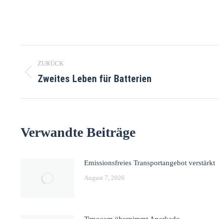
Kommentarnavigation
ZURÜCK
Zweites Leben für Batterien
Vorheriger
Beitrag:
Verwandte Beiträge
Emissionsfreies Transportangebot verstärkt
August 7, 2026
Timocom übernimmt Aparkado