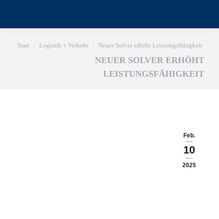
Sie befinden sich hier:
Start
Logistik + Verkehr
Neuer Solver erhöht Leistungsfähigkeit
NEUER SOLVER ERHÖHT
LEISTUNGSFÄHIGKEIT
Feb.
10
2025