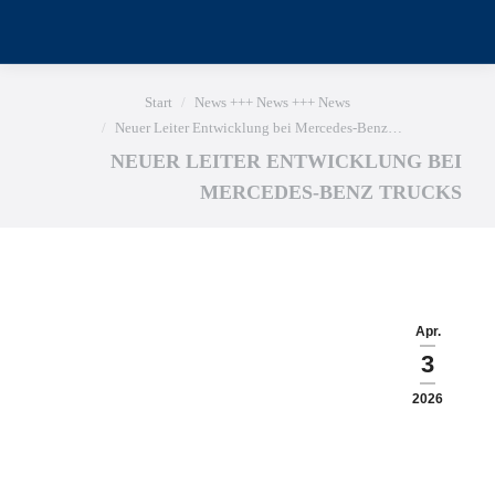
Sie befinden sich hier:
Start
News +++ News +++ News
Neuer Leiter Entwicklung bei Mercedes-Benz…
NEUER LEITER ENTWICKLUNG BEI
MERCEDES-BENZ TRUCKS
Apr.
3
2026