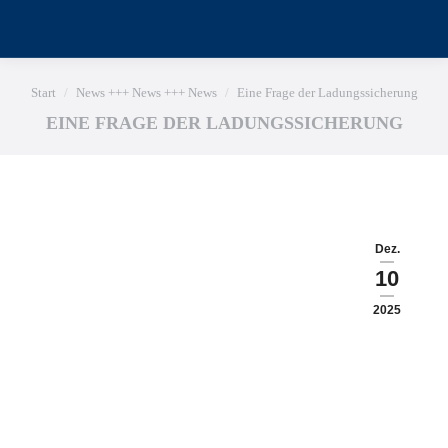
Sie befinden sich hier:
Start
News +++ News +++ News
Eine Frage der Ladungssicherung
EINE FRAGE DER LADUNGSSICHERUNG
Dez.
10
2025