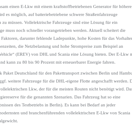
sam einen E-Lkw mit einem kraftstoffbetriebenen Generator für höhere
rd es möglich, auf batteriebetriebene schwere Straßenfahrzeuge
n zu müssen. Vollelektrische Fahrzeuge sind eine Lösung für ein
ge muss noch schneller vorangetrieben werden. Aktuell scheitert die
n Faktoren, darunter fehlende Ladepunkte, hohe Kosten für das Vorhalte
zenzeiten, die Netzbelastung und hohe Strompreise zum Beispiel an
ic Vehicle“ (EREV) von DHL und Scania eine Lösung bieten. Der E-Lkw m
und kann zu 80 bis 90 Prozent mit erneuerbarer Energie fahren.
 Paket Deutschland für den Pakettransport zwischen Berlin und Hamb
 ggf. weitere Fahrzeuge für die DHL-eigene Flotte angeschafft werden. 
vollelektrischen Lkw, der für die meisten Routen nicht benötigt wird. Da
rgiereserve für die genannten Szenarien. Das Fahrzeug hat so eine
ssen des Testbetriebs in Berlin). Es kann bei Bedarf an jeder
modernsten und branchenführenden vollelektrischen E-Lkw von Scania
algewicht.