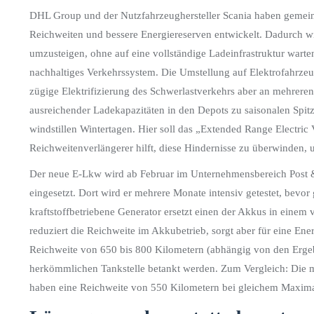
DHL Group und der Nutzfahrzeughersteller Scania haben gemein
Reichweiten und bessere Energiereserven entwickelt. Dadurch wi
umzusteigen, ohne auf eine vollständige Ladeinfrastruktur warte
nachhaltiges Verkehrssystem. Die Umstellung auf Elektrofahrzeu
zügige Elektrifizierung des Schwerlastverkehrs aber an mehrere
ausreichender Ladekapazitäten in den Depots zu saisonalen Spit
windstillen Wintertagen. Hier soll das „Extended Range Electr
Reichweitenverlängerer hilft, diese Hindernisse zu überwinden, 
Der neue E-Lkw wird ab Februar im Unternehmensbereich Post &
eingesetzt. Dort wird er mehrere Monate intensiv getestet, bevor
kraftstoffbetriebene Generator ersetzt einen der Akkus in einem 
reduziert die Reichweite im Akkubetrieb, sorgt aber für eine Ene
Reichweite von 650 bis 800 Kilometern (abhängig von den Ergebni
herkömmlichen Tankstelle betankt werden. Zum Vergleich: Die 
haben eine Reichweite von 550 Kilometern bei gleichem Maxim