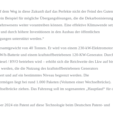
uf dem Weg in diese Zukunft darf das Perfekte nicht der Feind des Guten
ein Beispiel für mögliche Übergangslösungen, die die Dekarbonisierun
kehrswesens weiter vorantreiben können. Eine effektive Klimawende set
 und durch höhere Investitionen in den Ausbau der öffentlichen
gungen unterstützt werden.“
 Gesamtgewicht von 40 Tonnen. Er wird von einem 230-kW-Elektromotor
W/h-Batterie und einem kraftstoffbetriebenen 120-KW-Generator. Durc
esel / HVO betrieben wird – erhöht sich die Reichweite des Lkw auf bi
 werden, die die Nutzung des kraftstoffbetriebenen Generators
ert und auf ein bestimmtes Niveau begrenzt werden. Die
ermögen liegt bei rund 1.000 Paketen (Volumen einer Wechselbrücke).
selbrücke ziehen. Das Fahrzeug soll im sogenannten „Hauptlauf“ für 
 2024 ein Patent auf diese Technologie beim Deutschen Patent- und