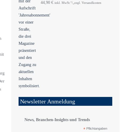
44,90
€
inkl. MwSt.“/„zzgl. Versandkosten
n
it
urg
Der
s
Newsletter Anmeldung
News, Branchen-Insights und Trends
*
Pflichtangaben