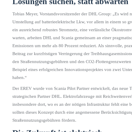
Lösungen suchen, statt abwarten
Tobias Meyer, Vorstandsvorsitzender der DHL Group: „Es wird no
Umstellung auf batterieelektrische Lkw, vor allem in einem so
ein ausreichend robustes Stromnetz, eine verlässliche Ökostromv
warten, arbeiten DHL und Scania gemeinsam an einer pragmatisc
Emissionen um mehr als 80 Prozent reduziert. Als sinnvolle, pr
Beitrag zur kurzfristigen Verringerung der Treibhausgasemissione
den Straßennutzungsgebühren und den CO2-Flottengrenzwerten d
Beispiel eines erfolgreichen Innovationsprojektes von zwei Unt
haben.“
Der EREV wurde von Scania Pilot Partner entwickelt, das neue 
strategischen Partner DHL. Elektrofahrzeuge mit Reichweitenver
insbesondere dort, wo es an der nötigen Infrastruktur fehlt ei
sollten dieses Konzept durch eine angemessene Berücksichtigung 
Straßennutzungsgebühren fördern.