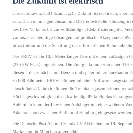
Die Zukunft ist elektrisch
Christian Levin, CEO Scania: „Die Zukunft ist elektrisch, aber a
sein. Das von uns gemeinsam mit DHL entwickelte Fahrzeug ist 
des Lkw-Verkehrs bis zur vollständigen Elektrifizierung des Ver
voraus, dass derartige Lösungen auf politische Akzeptanz stoßen
Infrastruktur und die Schaffung der erforderlichen Rahmenbedin
Der EREV ist ein 10,5 Meter langer Lkw mit einem zulässigen
(295 kW Peak) angetrieben. Die Energie kommt von einer 416-k
diesen – der zunächst mit Benzin und später mit erneuerbarem Di
zu 800 Kilometer. EREVs können mit einer Software ausgestattet
einschränkt. Dadurch können die Treibhausgasemissionen reduzi
Höchstgeschwindigkeit des Lkw beträgt 89 km/h, das Fassungsv
Außerdem kann der Lkw einen Anhänger mit einer weiteren Wech
Pakettransport zwischen Berlin und Hamburg eingesetzt werden.
Die Deutsche Post AG und Scania CV AB haben am 19. September
Markenamt in München angemeldet.