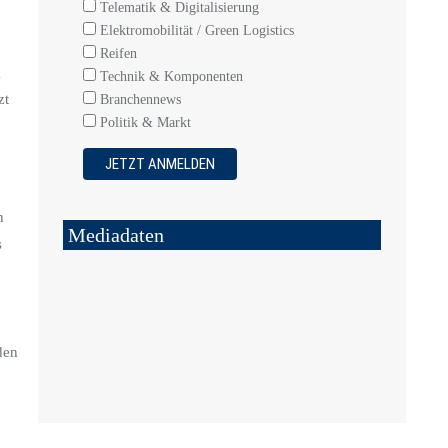
Telematik & Digitalisierung
Elektromobilität / Green Logistics
Reifen
g
Technik & Komponenten
zt
Branchennews
Politik & Markt
h
Mediadaten
s
den