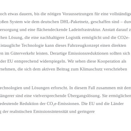
ch etwas dauern, bis die nötigen Voraussetzungen für eine vollständig
 großen System wie dem deutschen DHL-Paketnetz, geschaffen sind – dur
ersorgung und eine flächendeckende Ladeinfrastruktur. Anstatt darauf 
hen Lösung, die eine nachhaltigere Logistik ermöglicht und die CO2e-
axistaugliche Technologie kann dieses Fahrzeugkonzept einen direkten
n im Güterverkehr leisten. Derartige Emissionsreduktionen sollten sich
er EU entsprechend widerspiegeln. Wir sehen diese Kooperation als
ernehmen, die sich dem aktiven Beitrag zum Klimaschutz verschrieben
Technologien und Lösungen erforscht. In diesem Fall zusammen mit de
längerer sind eine vielversprechende Übergangslösung. Sie ermögliche
ne bedeutende Reduktion der CO₂e-Emissionen. Die EU und die Länder
der realistischen Emissionsintensität und geringere