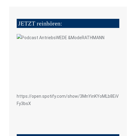
JETZT reinhören:
https://open.spotify.com/show/3MnYinKYoMLb8EiV
Fy3bsX