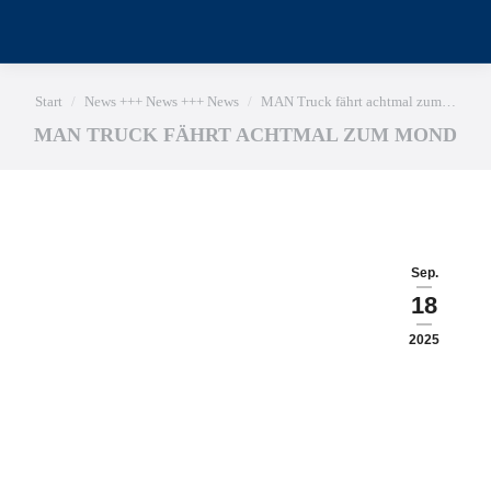
Sie befinden sich hier:
Start
News +++ News +++ News
MAN Truck fährt achtmal zum…
MAN TRUCK FÄHRT ACHTMAL ZUM MOND
Sep.
18
2025