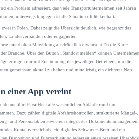
wird ein Problem adressiert, das viele Transportunternehmen seit Jahren
tionen, unterwegs hingegen ist die Situation oft lückenhaft.
d zwei in Polen. Dabei zeigt die Übersicht deutlich, wie begrenzt das
öfen, Landesverbänden oder engagierten
ndorte unterhalten.Mitwirkung ausdrücklich erwünscht Da die Karte
gung der Branche. Über den Button „Standort melden“ können Unternehme
äge erfolgen nur mit Zustimmung des jeweiligen Betreibers, um die
ionen gemeinsam aktuell zu halten und mittelfristig ein dichteres Netz
n einer App vereint
er hinaus führt PersoFleet alle wesentlichen Abläufe rund um
men. Dazu zählen digitale Abfahrtskontrollen, strukturierte Mängel-,
zeug- und Personalakten sowie ein integriertes Dokumentenmanagement
rales Kontaktverzeichnis, ein digitales Schwarzes Brett und ein
en Disposition und Fuhrparkleitung jederzeit einen präzisen Überblick