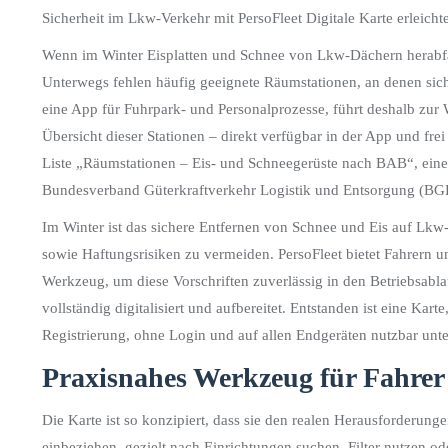
Sicherheit im Lkw-Verkehr mit PersoFleet Digitale Karte erleich
Wenn im Winter Eisplatten und Schnee von Lkw-Dächern herabfall
Unterwegs fehlen häufig geeignete Räumstationen, an denen sich
eine App für Fuhrpark- und Personalprozesse, führt deshalb zur Wi
Übersicht dieser Stationen – direkt verfügbar in der App und frei
Liste „Räumstationen – Eis- und Schneegerüste nach BAB“, einer
Bundesverband Güterkraftverkehr Logistik und Entsorgung (BGL
Im Winter ist das sichere Entfernen von Schnee und Eis auf Lk
sowie Haftungsrisiken zu vermeiden. PersoFleet bietet Fahrern un
Werkzeug, um diese Vorschriften zuverlässig in den Betriebsabl
vollständig digitalisiert und aufbereitet. Entstanden ist eine Kart
Registrierung, ohne Login und auf allen Endgeräten nutzbar unt
Praxisnahes Werkzeug für Fahrer
Die Karte ist so konzipiert, dass sie den realen Herausforderung
einbeziehen, gezielt nach Einrichtungen suchen, Filter nutzen o