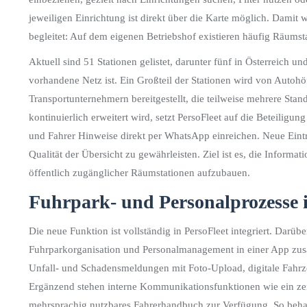
jeweiligen Einrichtung ist direkt über die Karte möglich. Damit 
begleitet: Auf dem eigenen Betriebshof existieren häufig Räumsta
Aktuell sind 51 Stationen gelistet, darunter fünf in Österreich un
vorhandene Netz ist. Ein Großteil der Stationen wird von Autoh
Transportunternehmern bereitgestellt, die teilweise mehrere Sta
kontinuierlich erweitert wird, setzt PersoFleet auf die Beteili
und Fahrer Hinweise direkt per WhatsApp einreichen. Neue Eintr
Qualität der Übersicht zu gewährleisten. Ziel ist es, die Informat
öffentlich zugänglicher Räumstationen aufzubauen.
Fuhrpark- und Personalprozesse i
Die neue Funktion ist vollständig in PersoFleet integriert. Darüb
Fuhrparkorganisation und Personalmanagement in einer App zusam
Unfall- und Schadensmeldungen mit Foto-Upload, digitale Fahr
Ergänzend stehen interne Kommunikationsfunktionen wie ein zent
mehrsprachig nutzbares Fahrerhandbuch zur Verfügung. So behalt