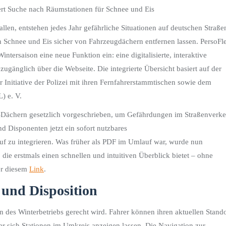
tert Suche nach Räumstationen für Schnee und Eis
en, entstehen jedes Jahr gefährliche Situationen auf deutschen Straße
 Schnee und Eis sicher von Fahrzeugdächern entfernen lassen. PersoFle
ntersaison eine neue Funktion ein: eine digitalisierte, interaktive
 zugänglich über die Webseite. Die integrierte Übersicht basiert auf der
 Initiative der Polizei mit ihren Fernfahrerstammtischen sowie dem
) e. V.
w-Dächern gesetzlich vorgeschrieben, um Gefährdungen im Straßenverke
d Disponenten jetzt ein sofort nutzbares
auf zu integrieren. Was früher als PDF im Umlauf war, wurde nun
e, die erstmals einen schnellen und intuitiven Überblick bietet – ohne
er diesem
Link
.
 und Disposition
en des Winterbetriebs gerecht wird. Fahrer können ihren aktuellen Stando
der sich Stationen im Umkreis anzeigen lassen. Die Navigation zur