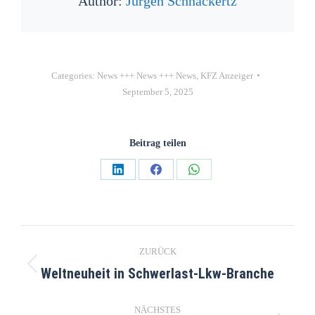
Author:
Jürgen Schnackertz
Categories:
News +++ News +++ News
,
KFZ Anzeiger
September 5, 2025
Beitrag teilen
ZURÜCK
Weltneuheit in Schwerlast-Lkw-Branche
NÄCHSTES