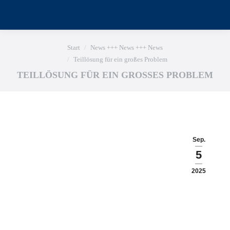
Sie befinden sich hier:
Start
News +++ News +++ News
Teillösung für ein großes Problem
TEILLÖSUNG FÜR EIN GROSSES PROBLEM
Sep.
5
2025