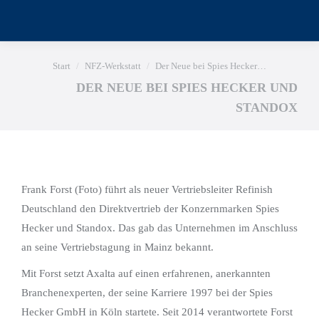
Sie befinden sich hier:
Start
NFZ-Werkstatt
Der Neue bei Spies Hecker…
DER NEUE BEI SPIES HECKER UND
STANDOX
Frank Forst (Foto) führt als neuer Vertriebsleiter Refinish
Deutschland den Direktvertrieb der Konzernmarken Spies
Hecker und Standox. Das gab das Unternehmen im Anschluss
an seine Vertriebstagung in Mainz bekannt.
Mit Forst setzt Axalta auf einen erfahrenen, anerkannten
Branchenexperten, der seine Karriere 1997 bei der Spies
Hecker GmbH in Köln startete. Seit 2014 verantwortete Forst