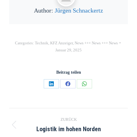
Author:
Jürgen Schnackertz
Categories:
Technik
,
KFZ Anzeiger
,
News +++ News +++ News
Januar 29, 2025
Beitrag teilen
ZURÜCK
Logistik im hohen Norden