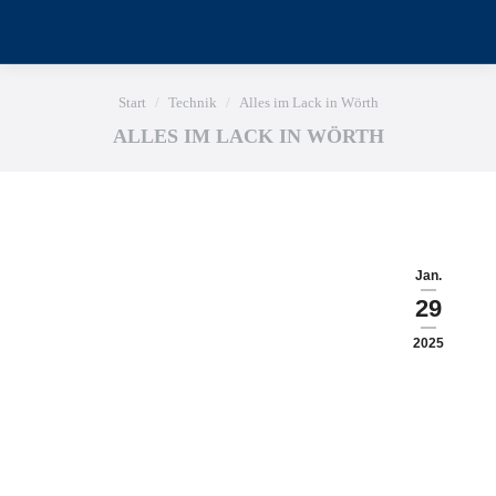
Sie befinden sich hier:
Start
Technik
Alles im Lack in Wörth
ALLES IM LACK IN WÖRTH
Jan.
29
2025