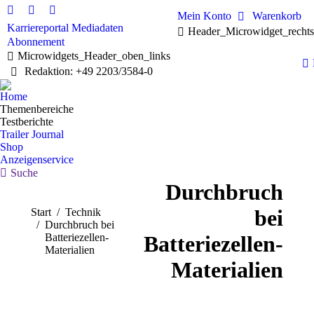
Mein Konto
Warenkorb
Linkedin
Facebook
X
Karriereportal
Mediadaten
Header_Microwidget_recht
page
page
page
Abonnement
opens
opens
opens
Microwidgets_Header_oben_links
in
in
in
Redaktion: +49 2203/3584-0
new
new
new
window
window
window
Home
Themenbereiche
Testberichte
Trailer Journal
Shop
Anzeigenservice
Search:
Suche
Durchbruch
bei
Sie befinden sich hier:
Start
Technik
Durchbruch bei
Batteriezellen-
Batteriezellen-
Materialien
Materialien