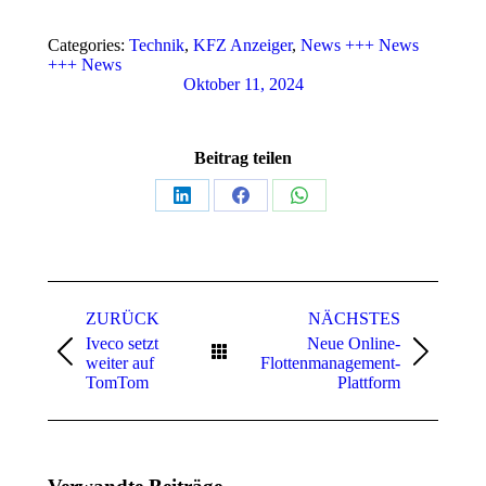
Categories:
Technik
,
KFZ Anzeiger
,
News +++ News
+++ News
Oktober 11, 2024
Beitrag teilen
Teilen
Teilen
Teilen
auf
auf
auf
LinkedIn
Facebook
WhatsApp
Kommentarnavigation
ZURÜCK
NÄCHSTES
Iveco setzt
Neue Online-
Vorheriger
Nächster
weiter auf
Flottenmanagement-
Beitrag:
Beitrag:
TomTom
Plattform