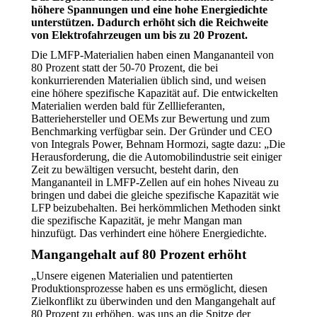
höhere Spannungen und eine hohe Energiedichte
unterstützen. Dadurch erhöht sich die Reichweite
von Elektrofahrzeugen um bis zu 20 Prozent.
Die LMFP-Materialien haben einen Mangananteil von
80 Prozent statt der 50-70 Prozent, die bei
konkurrierenden Materialien üblich sind, und weisen
eine höhere spezifische Kapazität auf. Die entwickelten
Materialien werden bald für Zelllieferanten,
Batteriehersteller und OEMs zur Bewertung und zum
Benchmarking verfügbar sein. Der Gründer und CEO
von Integrals Power, Behnam Hormozi, sagte dazu: „Die
Herausforderung, die die Automobilindustrie seit einiger
Zeit zu bewältigen versucht, besteht darin, den
Mangananteil in LMFP-Zellen auf ein hohes Niveau zu
bringen und dabei die gleiche spezifische Kapazität wie
LFP beizubehalten. Bei herkömmlichen Methoden sinkt
die spezifische Kapazität, je mehr Mangan man
hinzufügt. Das verhindert eine höhere Energiedichte.
Mangangehalt auf 80 Prozent erhöht
„Unsere eigenen Materialien und patentierten
Produktionsprozesse haben es uns ermöglicht, diesen
Zielkonflikt zu überwinden und den Mangangehalt auf
80 Prozent zu erhöhen, was uns an die Spitze der