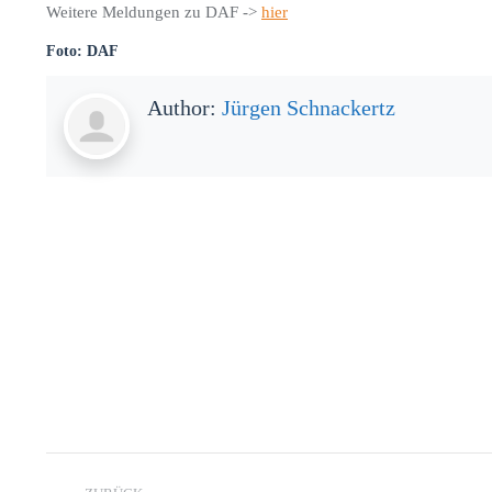
Weitere Meldungen zu DAF ->
hier
Foto: DAF
Author:
Jürgen Schnackertz
Kommentarnavigation