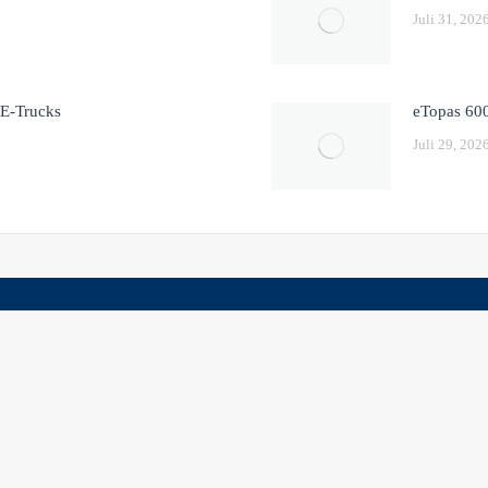
Juli 31, 202
 E-Trucks
eTopas 600
Juli 29, 202