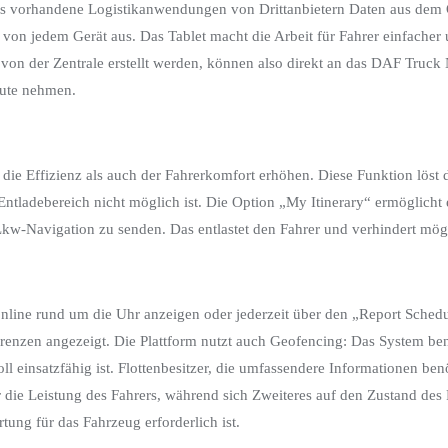
s vorhandene Logistikanwendungen von Drittanbietern Daten aus dem On
von jedem Gerät aus. Das Tablet macht die Arbeit für Fahrer einfacher u
on der Zentrale erstellt werden, können also direkt an das DAF Truck
Route nehmen.
l die Effizienz als auch der Fahrerkomfort erhöhen. Diese Funktion löst
ladebereich nicht möglich ist. Die Option „My Itinerary“ ermöglicht e
 Lkw-Navigation zu senden. Das entlastet den Fahrer und verhindert mögl
online rund um die Uhr anzeigen oder jederzeit über den „Report Schedu
enzen angezeigt. Die Plattform nutzt auch Geofencing: Das System bena
l einsatzfähig ist. Flottenbesitzer, die umfassendere Informationen b
er die Leistung des Fahrers, während sich Zweiteres auf den Zustand des 
ung für das Fahrzeug erforderlich ist.