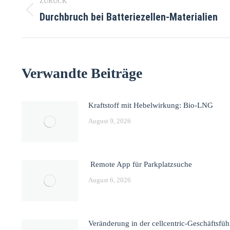
ZURÜCK
Durchbruch bei Batteriezellen-Materialien
Vorheriger
Beitrag:
Verwandte Beiträge
Kraftstoff mit Hebelwirkung: Bio-LNG
August 9, 2026
Remote App für Parkplatzsuche
August 6, 2026
Veränderung in der cellcentric-Geschäftsfü