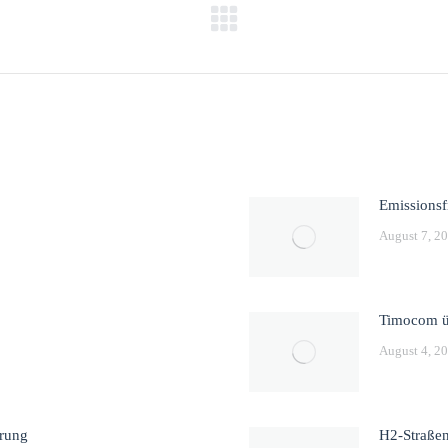
Nächster
Beitrag:
Emissionsf
August 7, 2
Timocom ü
August 4, 2
hrung
H2-Straßen