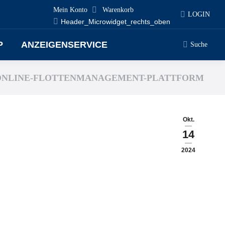
Mein Konto
Warenkorb
LOGIN
Header_Microwidget_rechts_oben
P
ANZEIGENSERVICE
Suche
Search:
ONLINE-FLOTTENMANAGEMENT-PLATTFORM
Okt.
14
2024