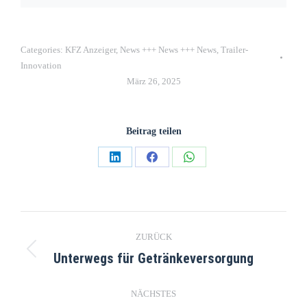
Categories:
KFZ Anzeiger
,
News +++ News +++ News
,
Trailer-
Innovation
März 26, 2025
Beitrag teilen
ZURÜCK
Unterwegs für Getränkeversorgung
NÄCHSTES