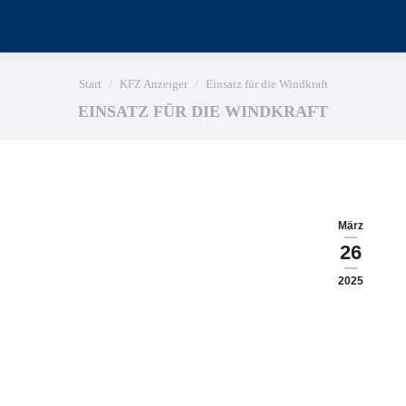
Sie befinden sich hier:
Start
KFZ Anzeiger
Einsatz für die Windkraft
EINSATZ FÜR DIE WINDKRAFT
März
26
2025