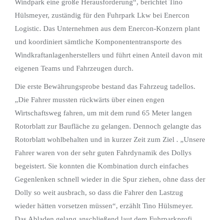
Windpark eine große Herausforderung“, berichtet Tino
Hülsmeyer, zuständig für den Fuhrpark Lkw bei Enercon
Logistic. Das Unternehmen aus dem Enercon-Konzern plant
und koordiniert sämtliche Komponententransporte des
Windkraftanlagenherstellers und führt einen Anteil davon mit
eigenen Teams und Fahrzeugen durch.
Die erste Bewährungsprobe bestand das Fahrzeug tadellos.
„Die Fahrer mussten rückwärts über einen engen
Wirtschaftsweg fahren, um mit dem rund 65 Meter langen
Rotorblatt zur Baufläche zu gelangen. Dennoch gelangte das
Rotorblatt wohlbehalten und in kurzer Zeit zum Ziel . „Unsere
Fahrer waren von der sehr guten Fahrdynamik des Dollys
begeistert. Sie konnten die Kombination durch einfaches
Gegenlenken schnell wieder in die Spur ziehen, ohne dass der
Dolly so weit ausbrach, so dass die Fahrer den Lastzug
wieder hätten vorsetzen müssen“, erzählt Tino Hülsmeyer.
Das Abladen gelang anschließend laut dem Fuhrparkprofi