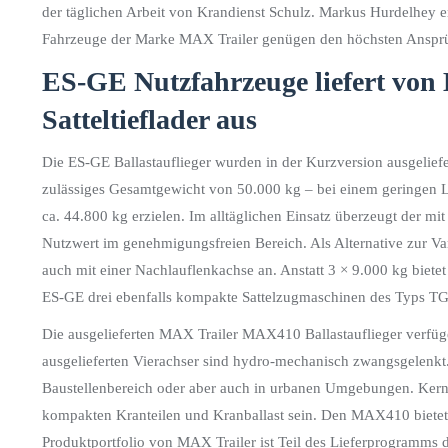
der täglichen Arbeit von Krandienst Schulz. Markus Hurdelhey er
Fahrzeuge der Marke MAX Trailer genügen den höchsten Anspr
ES-GE Nutzfahrzeuge
liefert von
Satteltieflader aus
Die ES-GE Ballastauflieger wurden in der Kurzversion ausgeliefert
zulässiges Gesamtgewicht von 50.000 kg – bei einem geringen Le
ca. 44.800 kg erzielen. Im alltäglichen Einsatz überzeugt der mit
Nutzwert im genehmigungsfreien Bereich. Als Alternative zur Var
auch mit einer Nachlauflenkachse an. Anstatt 3
×
9.000 kg bietet
ES-GE drei ebenfalls kompakte Sattelzugmaschinen des Typs T
Die ausgelieferten MAX Trailer MAX410 Ballastauflieger verfüge
ausgelieferten Vierachser sind hydro-mechanisch zwangsgelenkt. 
Baustellenbereich oder aber auch in urbanen Umgebungen. Ker
kompakten Kranteilen und Kranballast sein. Den MAX410 bietet 
Produktportfolio von MAX Trailer ist Teil des Lieferprogramms 