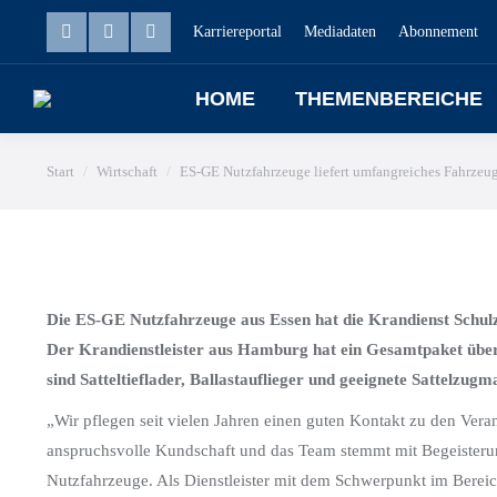
Karriereportal
HOME
Mediadaten
THEMENBEREI
Abonnement
HOME
THEMENBEREICHE
Sie befinden sich hier:
Start
Wirtschaft
ES-GE Nutzfahrzeuge liefert umfangreiches Fahrze
Die ES-GE Nutzfahrzeuge aus Essen hat die Krandienst Schu
Der Krandienstleister aus Hamburg hat ein Gesamtpaket übe
sind Satteltieflader, Ballastauflieger und geeignete Sattelzugm
„Wir pflegen seit vielen Jahren einen guten Kontakt zu den Ver
anspruchsvolle Kundschaft und das Team stemmt mit Begeiste
Nutzfahrzeuge. Als Dienstleister mit dem Schwerpunkt im Bereic