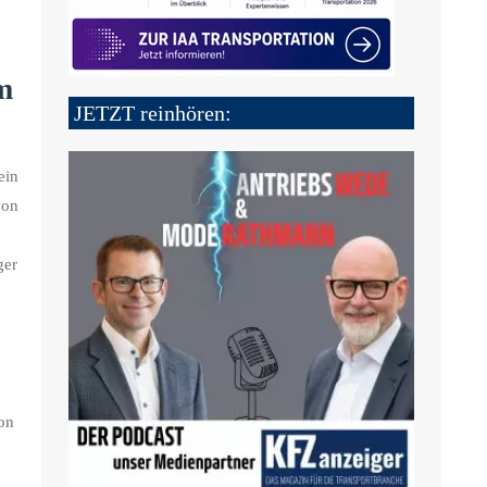
em
JETZT reinhören:
ein
von
ger
on