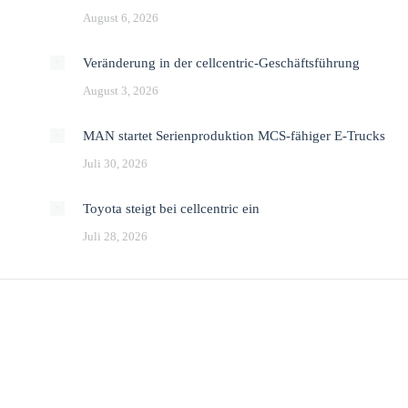
August 6, 2026
Veränderung in der cellcentric-Geschäftsführung
August 3, 2026
MAN startet Serienproduktion MCS-fähiger E-Trucks
Juli 30, 2026
Toyota steigt bei cellcentric ein
Juli 28, 2026