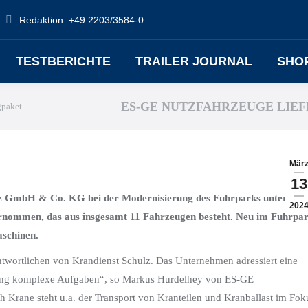
CHE
Redaktion: +49 2203/3584-0
TESTBERICHTE
TRAILER JOURNAL
TESTBERICHTE
TRAILER JOURNAL
SHO
ES-GE NUTZFAHRZEUGE LIE
ugpaket…
Mär
13
lz GmbH & Co. KG bei der Modernisierung des Fuhrparks unterstütz
202
rnommen, das aus insgesamt 11 Fahrzeugen besteht. Neu im Fuhrpa
aschinen.
antwortlichen von Krandienst Schulz. Das Unternehmen adressiert eine
rung komplexe Aufgaben“, so Markus Hurdelhey von ES-GE
h Krane steht u.a. der Transport von Kranteilen und Kranballast im Fok