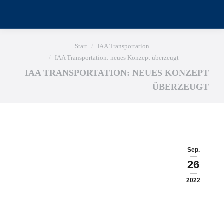
Sie befinden sich hier:
Start
IAA Transportation
IAA Transportation: neues Konzept überzeugt
IAA TRANSPORTATION: NEUES KONZEPT
ÜBERZEUGT
Sep.
26
2022