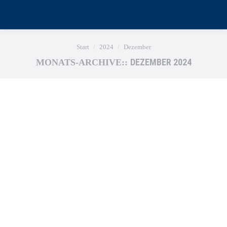
Sie befinden sich hier:
Start
2024
Dezember
DEZEMBER 2024
MONATS-ARCHIVE::