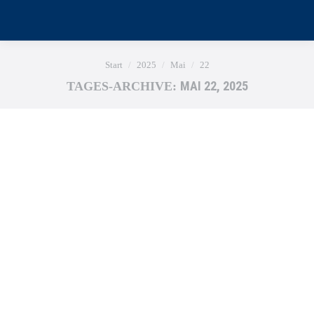
Sie befinden sich hier:
Start
2025
Mai
22
MAI 22, 2025
TAGES-ARCHIVE: